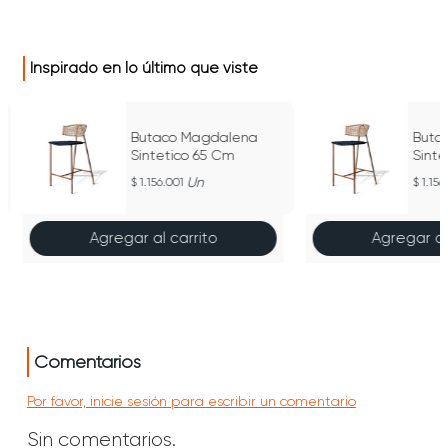
Inspirado en lo último que viste
Butaco Magdalena
Buta
Sintetico 65 Cm
Sint
Un
1.156.001
1.156
Agregar al carrito
Agregar al
Comentarios
Por favor, inicie sesión para escribir un comentario
Sin comentarios.