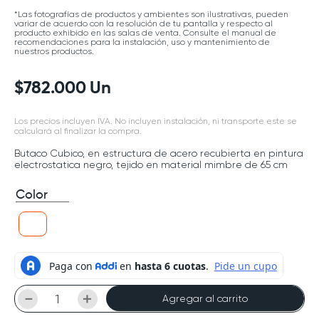
*Las fotografías de productos y ambientes son ilustrativas, pueden
variar de acuerdo con la resolución de tu pantalla y respecto al
producto exhibido en las salas de venta. Consulte el manual de
recomendaciones para la instalación, uso y mantenimiento de
nuestros productos.
$
782
.
000
Un
Los precios incluyen IVA. No incluyen instalación, ni transporte este se
calculará al finalizar la compra.
Butaco Cubico, en estructura de acero recubierta en pintura
electrostatica negro, tejido en material mimbre de 65 cm
Color
－
＋
Agregar al carrito