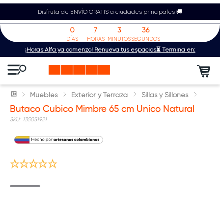
Disfruta de ENVÍO GRATIS a ciudades principales 🚚
0
7
3
36
DÍAS
HORAS
MINUTOS
SEGUNDOS
¡Horas Alfa ya comenzó! Renueva tus espacios⏳ Termina en:
Muebles
Exterior y Terraza
Sillas y Sillones
Butaco Cubico Mimbre 65 cm Unico Natural
:
135051921