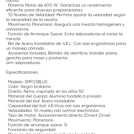
cocina.
· Potente Motor de 600 W: Garantiza un rendimiento
eficiente para diversas preparaciones.
· 10 Niveles de Velocidad: Permite ajustar la velocidad según
la necesidad de la receta.
· Movimiento Planetario: Asegura una mezcla homogénea y
consistente.
· Función de Arranque Suave: Evita salpicaduras al iniciar la
mezcla.
· Bol de Acero Inoxidable de 4.8 L: Con asa ergonómica para
un manejo cómodo.
· Accesorios Incluidos: Batidor de alambre, batidor plano,
gancho para masa y protector
anti salpicaduras.
Especificaciones
· Modelo: SMF03BLUS
· Color: Negro brillante
· Diseño: Retro, inspirado en los años 50
· Material del cuerpo: Aluminio fundido a presión
· Material del bol: Acero inoxidable
· Capacidad del bol: 4.8 litros con asa ergonómica
· Velocidades: 10 niveles con control electrónico
· Tipo de motor: Accionamiento directo (Direct Drive)
· Movimiento: Planetario
· Función de arranque suave: Sí
· Funciones de seguridad: