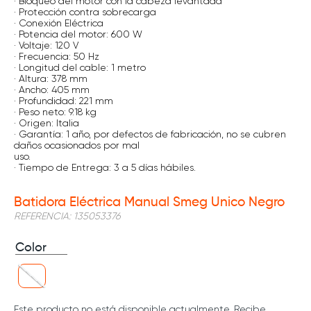
· Bloqueo del motor con la cabeza levantada
· Protección contra sobrecarga
· Conexión Eléctrica
· Potencia del motor: 600 W
· Voltaje: 120 V
· Frecuencia: 50 Hz
· Longitud del cable: 1 metro
· Altura: 378 mm
· Ancho: 405 mm
· Profundidad: 221 mm
· Peso neto: 9.18 kg
· Origen: Italia
· Garantía: 1 año, por defectos de fabricación, no se cubren
daños ocasionados por mal
uso.
· Tiempo de Entrega: 3 a 5 días hábiles.
Batidora Eléctrica Manual Smeg Unico Negro
REFERENCIA
:
135053376
Color