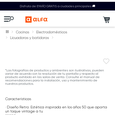
Disfruta de ENVÍO GRATIS a ciudades principales 🚚
Cocinas
Electrodomésticos
Licuadoras y batidoras
*Las fotografías de productos y ambientes son ilustrativas, pueden
variar de acuerdo con la resolución de tu pantalla y respecto al
producto exhibido en las salas de venta. Consulte el manual de
recomendaciones para la instalación, uso y mantenimiento de
nuestros productos.
Características
· Diseño Retro: Estética inspirada en los años 50 que aporta
un toque vintage a tu