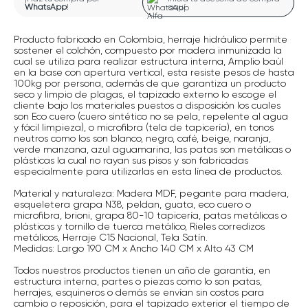
WhatsApp
!
aquí
Producto fabricado en Colombia, herraje hidráulico permite
sostener el colchón, compuesto por madera inmunizada la
cual se utiliza para realizar estructura interna, Amplio baúl
en la base con apertura vertical, esta resiste pesos de hasta
100kg por persona, además de que garantiza un producto
seco y limpio de plagas, el tapizado externo lo escoge el
cliente bajo los materiales puestos a disposición los cuales
son Eco cuero (cuero sintético no se pela, repelente al agua
y fácil limpieza), o microfibra (tela de tapicería), en tonos
neutros como los son blanco, negro, café, beige, naranja,
verde manzana, azul aguamarina, las patas son metálicas o
plásticas la cual no rayan sus pisos y son fabricadas
especialmente para utilizarlas en esta línea de productos.
Material y naturaleza: Madera MDF, pegante para madera,
esqueletera grapa N38, peldan, guata, eco cuero o
microfibra, brioni, grapa 80-10 tapicería, patas metálicas o
plásticas y tornillo de tuerca metálico, Rieles corredizos
metálicos, Herraje C15 Nacional, Tela Satín.
Medidas: Largo 190 CM x Ancho 140 CM x Alto 43 CM
Todos nuestros productos tienen un año de garantía, en
estructura interna, partes o piezas como lo son patas,
herrajes, esquineros o demás se envían sin costos para
cambio o reposición, para el tapizado exterior el tiempo de