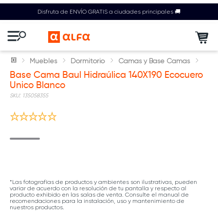
Disfruta de ENVÍO GRATIS a ciudades principales 🚚
Muebles
Dormitorio
Camas y Base Camas
Base Cama Baul Hidraúlica 140X190 Ecocuero
Unico Blanco
:
135058355
*Las fotografías de productos y ambientes son ilustrativas, pueden
variar de acuerdo con la resolución de tu pantalla y respecto al
producto exhibido en las salas de venta. Consulte el manual de
recomendaciones para la instalación, uso y mantenimiento de
nuestros productos.