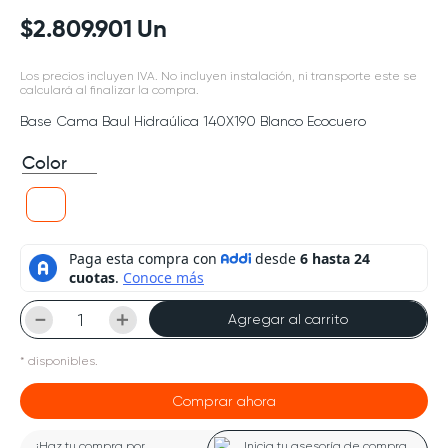
$
2
.
809
.
901
Un
Los precios incluyen IVA. No incluyen instalación, ni transporte este se
calculará al finalizar la compra.
Base Cama Baul Hidraúlica 140X190 Blanco Ecocuero
Color
－
＋
Agregar al carrito
*
disponibles.
Comprar ahora
¡Haz tu compra por
Inicia tu asesoría de compra