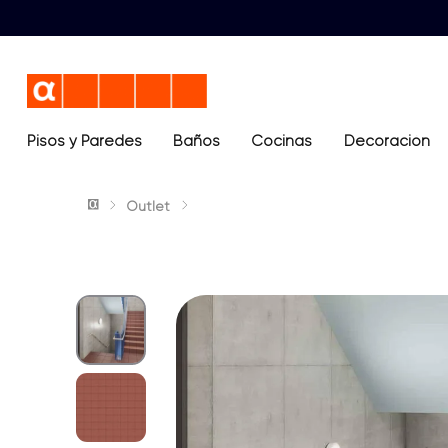
Pisos y Paredes
Baños
Términos más buscados
Cocinas
Decoración
1
.
lavamanos
Outlet
2
.
sanitario
3
.
cerámica madera
4
.
ocean blue
5
.
closet