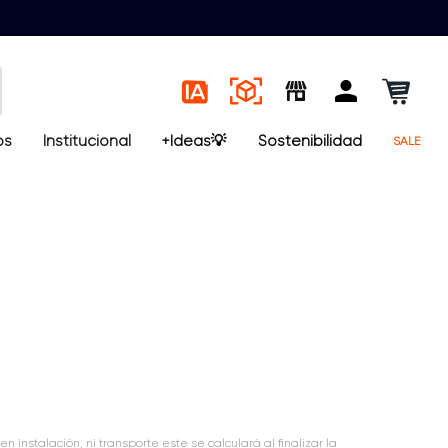
os
Institucional
+Ideas💡
Sostenibilidad
SALE
en instalación, ni transporte este se calculará al finalizar la