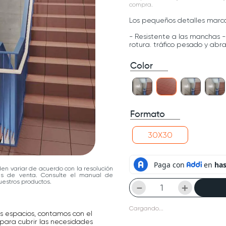
compra.
Los pequeños detalles marca
- Resistente a las manchas -
rotura. tráfico pesado y abr
Color
Formato
30X30
den variar de acuerdo con la resolución
las de venta. Consulte el manual de
estros productos.
－
＋
Cargando...
os espacios, contamos con el
para cubrir las necesidades