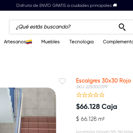
Disfruta de ENVÍO GRATIS a ciudades principales 🚚
¿Qué estás buscando?
Artesanos
Muebles
Tecnología
Complement
Escalgres 30x30 Rojo
SKU
:
225000399
$
66
.
128
Caja
$ 66.128 m²
Los precios incluyen IVA. No incluy