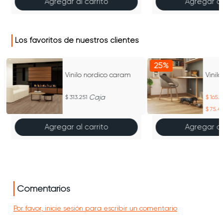
Agregar al carrito
Agregar al
Los favoritos de nuestros clientes
25%
Vinilo nordico caram
Vinil
Caja
313.251
165.
75.4
Agregar al carrito
Agregar al
Comentarios
Por favor, inicie sesión para escribir un comentario