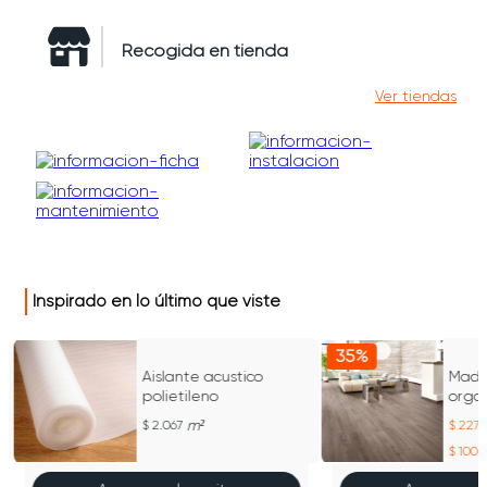
Recogida en tienda
Ver tiendas
Inspirado en lo último que viste
35%
Aislante acustico
Made
polietileno
organ
m²
2.067
227.
100.