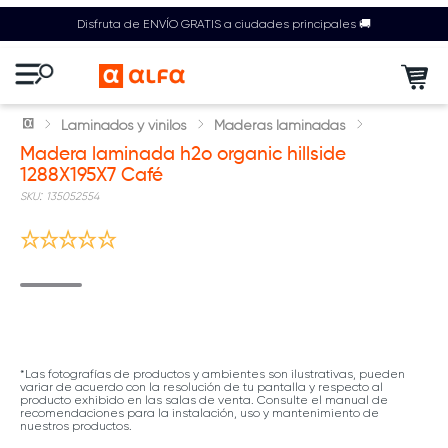
Disfruta de ENVÍO GRATIS a ciudades principales 🚚
Laminados y vinilos
Maderas laminadas
Madera laminada h2o organic hillside
1288X195X7 Café
:
135052554
*Las fotografías de productos y ambientes son ilustrativas, pueden
variar de acuerdo con la resolución de tu pantalla y respecto al
producto exhibido en las salas de venta. Consulte el manual de
recomendaciones para la instalación, uso y mantenimiento de
nuestros productos.