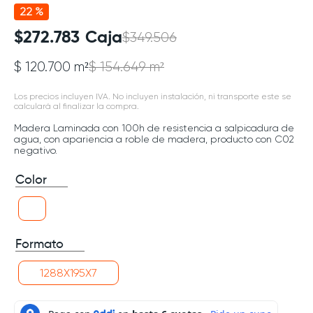
22 %
$
272
.
783
Caja
$
349
.
506
$ 120.700 m²
$ 154.649 m²
Los precios incluyen IVA. No incluyen instalación, ni transporte este se
calculará al finalizar la compra.
Madera Laminada con 100h de resistencia a salpicadura de
agua, con apariencia a roble de madera, producto con C02
negativo.
Color
Formato
1288X195X7