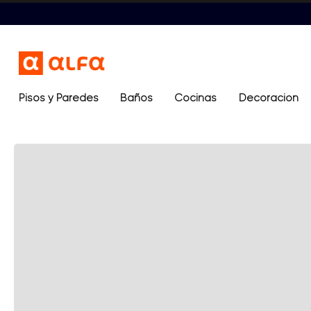
Pisos y Paredes
Baños
Términos más buscados
Cocinas
Decoración
1
.
lavamanos
2
.
sanitario
3
.
cerámica madera
4
.
ocean blue
5
.
closet