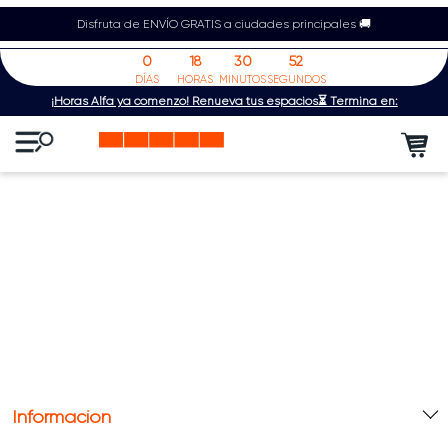
Disfruta de ENVÍO GRATIS a ciudades principales 🚚
0
18
30
52
DÍAS
HORAS
MINUTOS
SEGUNDOS
¡Horas Alfa ya comenzó! Renueva tus espacios⏳ Termina en:
Información