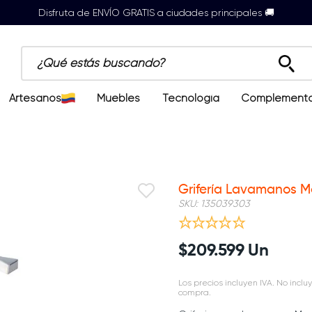
Disfruta de ENVÍO GRATIS a ciudades principales 🚚
¿Qué estás buscando?
Artesanos
Muebles
Tecnología
Complement
Grifería Lavamanos M
SKU
:
135039303
$
209
.
599
Un
Los precios incluyen IVA. No incluy
compra.