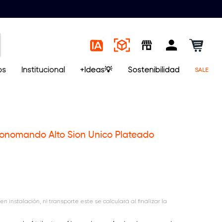
os
Institucional
+Ideas💡
Sostenibilidad
SALE
onomando Alto Sion Unico Plateado
en instalación, ni transporte este se calculará al finalizar la