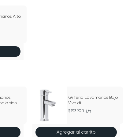
manos Alto
manos
Grifería Lavamanos Bajo
ajo sion
Vivaldi
193.900
Un
Agregar al carrito