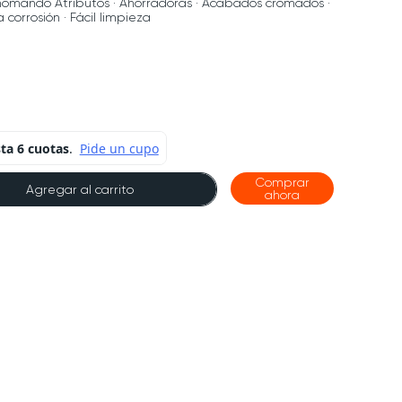
omando Atributos · Ahorradoras · Acabados cromados ·
 corrosión · Fácil limpieza
Comprar
Agregar al carrito
ahora