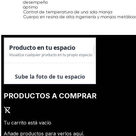
desempeño
óptimo
Control de temperatura de una sola manija
Cuerpo en resina de alta ingeniería y manijas metálica