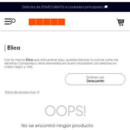
Disfruta de ENVÍO GRATIS a ciudades principales 🚚
Elica
Con la marca
Elica
que encuentras aquí, puedes decorar tu cocina como las
estrellas. Campanas y otros elementos en acero inoxidable con detalles en
cristal negro y más.
Ordenar por
Descuento
0
OOPS!
No se encontró ningún producto