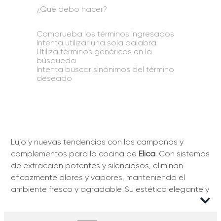
¿Qué debo hacer?
Comprueba los términos ingresados
Intenta utilizar una sola palabra
Utiliza términos genéricos en la
búsqueda
Intenta buscar sinónimos del término
deseado
Lujo y nuevas tendencias con las campanas y
complementos para la cocina de
Elica
. Con sistemas
de extracción potentes y silenciosos, eliminan
eficazmente olores y vapores, manteniendo el
ambiente fresco y agradable. Su estética elegante y
acabados de alta calidad las convierten en el
aliado perfecto para cocinas contemporáneas.