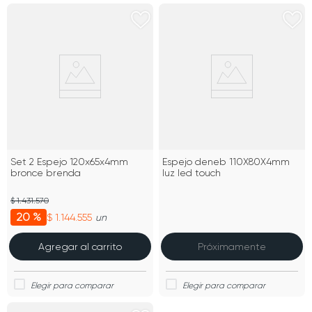
Set 2 Espejo 120x65x4mm
Espejo deneb 110X80X4mm
bronce brenda
luz led touch
$ 1.431.570
20 %
$ 1.144.555
un
Agregar al carrito
Próximamente