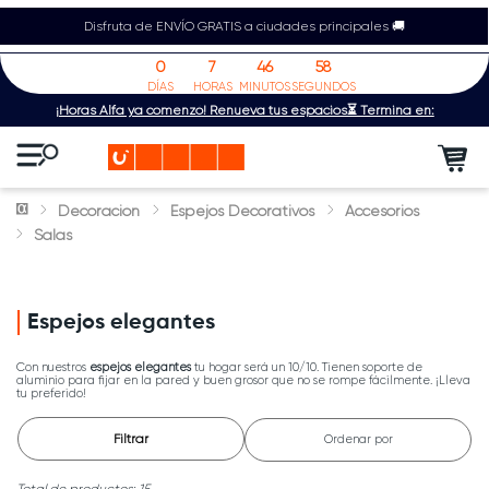
Disfruta de ENVÍO GRATIS a ciudades principales 🚚
0
7
46
58
DÍAS
HORAS
MINUTOS
SEGUNDOS
¡Horas Alfa ya comenzó! Renueva tus espacios⏳ Termina en:
Decoración
Espejos Decorativos
Accesorios
Salas
Espejos elegantes
Con nuestros
espejos elegantes
tu hogar será un 10/10. Tienen soporte de
aluminio para fijar en la pared y buen grosor que no se rompe fácilmente. ¡Lleva
tu preferido!
Filtrar
Ordenar por