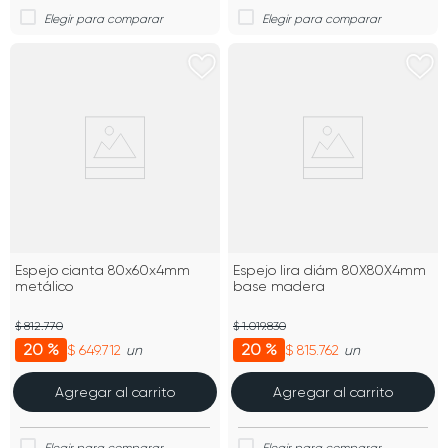
Espejo cianta 80x60x4mm
Espejo lira diám 80X80X4mm
metálico
base madera
$ 812.770
$ 1.019.830
20 %
20 %
$ 649.712
$ 815.762
un
un
Agregar al carrito
Agregar al carrito