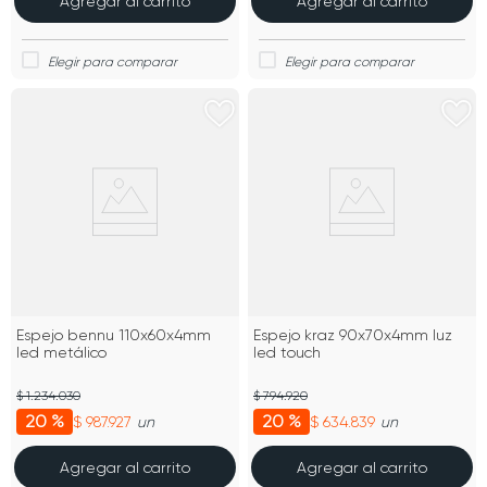
Agregar al carrito
Agregar al carrito
Espejo bennu 110x60x4mm
Espejo kraz 90x70x4mm luz
led metálico
led touch
$ 1.234.030
$ 794.920
20 %
20 %
$ 987.927
$ 634.839
un
un
Agregar al carrito
Agregar al carrito