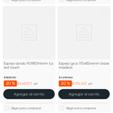
Espejo acrab 90X80X4mm luz
Espejo grus 110x85x4mm base
led touch
madera
$ 808.010
$ 1.218.560
20 %
20 %
$ 645.907
$ 974.543
un
un
Agregar al carrito
Agregar al carrito