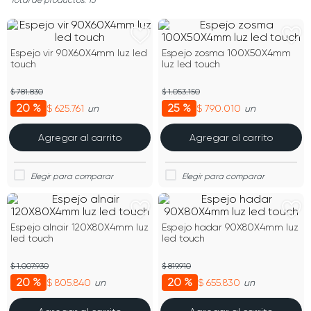
15
Espejo vir 90X60X4mm luz led
Espejo zosma 100X50X4mm
touch
luz led touch
$ 781.830
$ 1.053.150
20 %
25 %
$ 625.761
$ 790.010
un
un
Agregar al carrito
Agregar al carrito
Espejo alnair 120X80X4mm luz
Espejo hadar 90X80X4mm luz
led touch
led touch
$ 1.007.930
$ 819.910
20 %
20 %
$ 805.840
$ 655.830
un
un