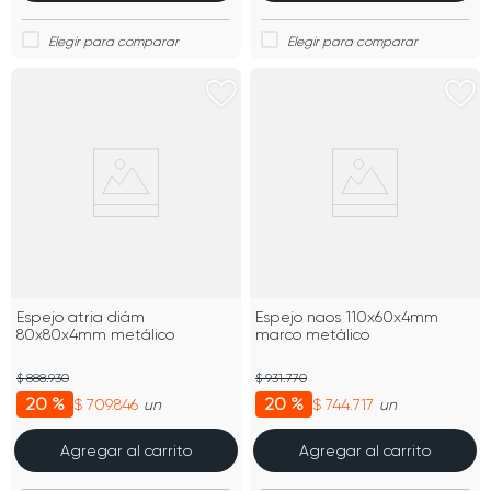
Espejo atria diám
Espejo naos 110x60x4mm
80x80x4mm metálico
marco metálico
$ 888.930
$ 931.770
20 %
20 %
$ 709.846
$ 744.717
un
un
Agregar al carrito
Agregar al carrito