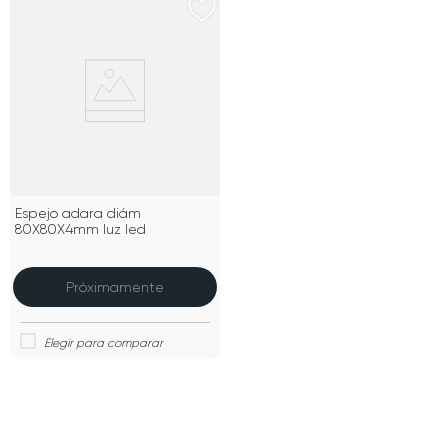
Espejo adara diám
80X80X4mm luz led
Próximamente