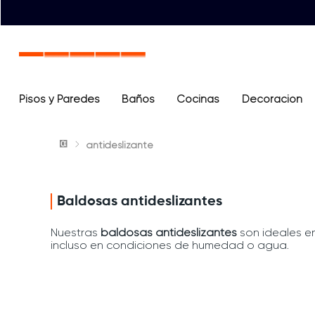
Pisos y Paredes
Baños
Términos más buscados
Cocinas
Decoración
1
.
lavamanos
antideslizante
2
.
sanitario
3
.
cerámica madera
4
.
ocean blue
Baldosas antideslizantes
5
.
closet
Nuestras
baldosas antideslizantes
son ideales en
incluso en condiciones de humedad o agua.