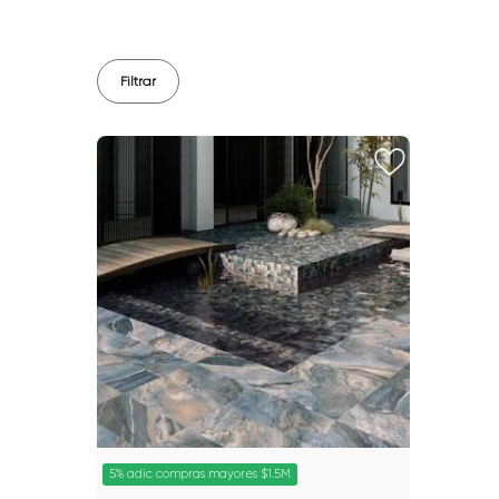
Filtrar
5% adic compras mayores $1.5M