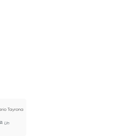
rio Tayrona
71
Un