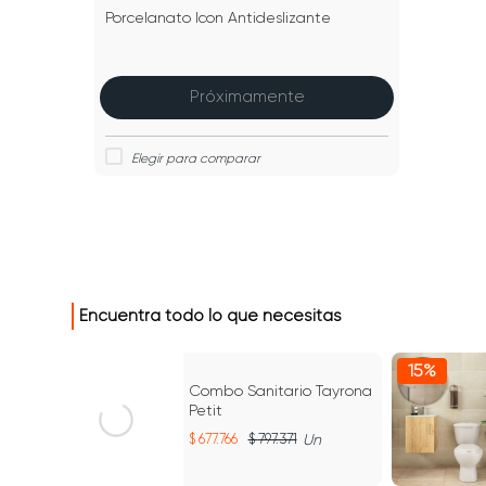
Porcelanato Icon Antideslizante
Próximamente
Encuentra todo lo que necesitas
15%
15%
Combo Sanitario Tayrona
Petit
677.766
797.371
Un