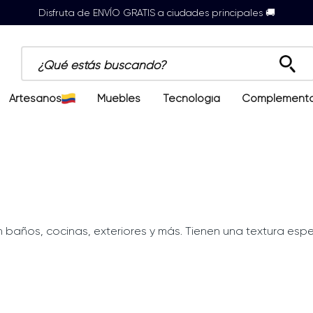
Disfruta de ENVÍO GRATIS a ciudades principales 🚚
¿Qué estás buscando?
Artesanos
Muebles
Tecnología
Complement
 baños, cocinas, exteriores y más. Tienen una textura espe