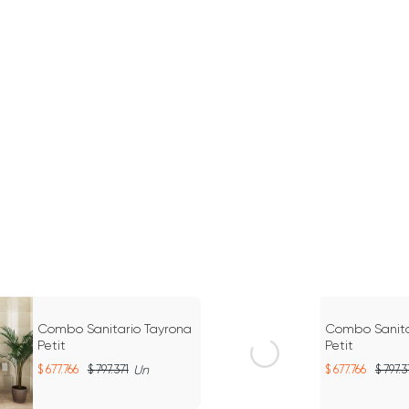
15%
Combo Sanitario Tayrona
Combo Sanita
Petit
Petit
677.766
797.371
Un
677.766
797.3