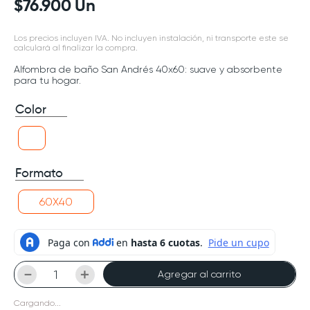
$
76
.
900
Un
Los precios incluyen IVA. No incluyen instalación, ni transporte este se
calculará al finalizar la compra.
Alfombra de baño San Andrés 40x60: suave y absorbente
para tu hogar.
Color
Formato
60X40
－
＋
Agregar al carrito
Cargando...