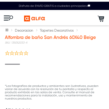
Disfruta de ENVÍO GRATIS a ciudades principales 🚚
Decoración
Tapetes Decorativos
Alfombra de baño San Andrés 60X40 Beige
:
135052033-X
*Las fotografías de productos y ambientes son ilustrativas, pueden
variar de acuerdo con la resolución de tu pantalla y respecto al
producto exhibido en las salas de venta. Consulte el manual de
recomendaciones para la instalación, uso y mantenimiento de
nuestros productos.