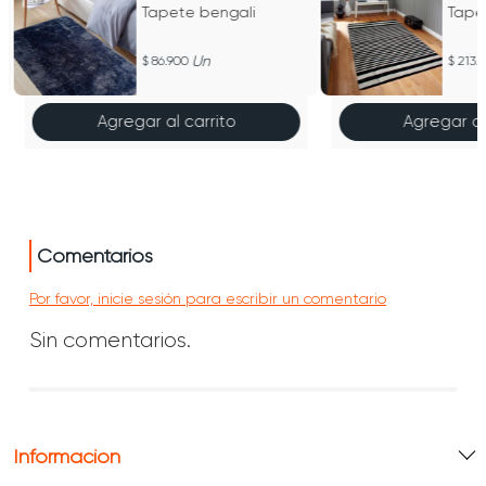
Tapete bengali
Un
86.900
213.
Agregar al carrito
Agregar al
Comentarios
Por favor, inicie sesión para escribir un comentario
Sin comentarios.
Información