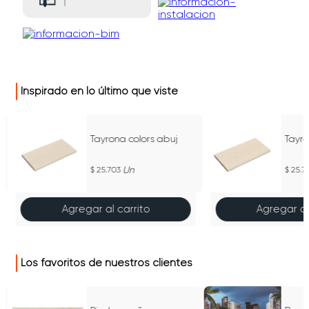
Inspirado en lo último que viste
Tayrona colors abuj
Tayro
Un
25.703
25.7
Agregar al carrito
Agregar al
Los favoritos de nuestros clientes