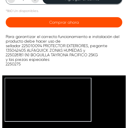
*
860
Un
disponibles.
Comprar ahora
Para garantizar el correcto funcionamiento e instalación del
producto debe hacer uso de
sellador 225010094 PROTECTOR EXTERIORES, pegante
135042405 ALFAQUICK ZONAS HUMEDAS y
225028181 (N) BOQUILLA TAYRONA PACIFICO 25KG
y las piezas especiales:
2250275