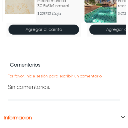
Piedra muñeca
Bord
30.5x61x1 natural
reen
Caja
239.753
67.2
Agregar al carrito
Agregar al
Comentarios
Por favor, inicie sesión para escribir un comentario
Sin comentarios.
Información