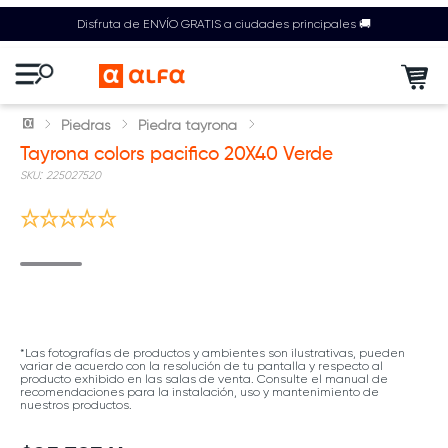
Disfruta de ENVÍO GRATIS a ciudades principales 🚚
Piedras
Piedra tayrona
Tayrona colors pacifico 20X40 Verde
:
225027520
*Las fotografías de productos y ambientes son ilustrativas, pueden
variar de acuerdo con la resolución de tu pantalla y respecto al
producto exhibido en las salas de venta. Consulte el manual de
recomendaciones para la instalación, uso y mantenimiento de
nuestros productos.