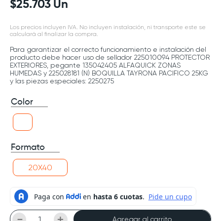
$
25
.
703
Un
Los precios incluyen IVA. No incluyen instalación, ni transporte este se
calculará al finalizar la compra.
Para garantizar el correcto funcionamiento e instalación del
producto debe hacer uso de sellador 225010094 PROTECTOR
EXTERIORES, pegante 135042405 ALFAQUICK ZONAS
HUMEDAS y 225028181 (N) BOQUILLA TAYRONA PACIFICO 25KG
y las piezas especiales: 2250275
Color
Formato
20X40
－
＋
Agregar al carrito