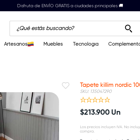
Disfruta de ENVÍO GRATIS a ciudades principales 🚚
¿Qué estás buscando?
Artesanos
Muebles
Tecnología
Complement
Tapete killim nordic 
SKU
:
135047290
$
213
.
900
Un
Los precios incluyen IVA. No incluy
compra.