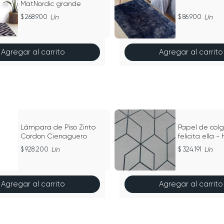
MatNordic grande
268.900
Un
86.900
Un
Agregar al carrito
Agregar al carrito
Lámpara de Piso Zinto
Papel de col
Cordon Cienaguero
felicita ella 
928.200
Un
324.191
Un
Agregar al carrito
Agregar al carrito