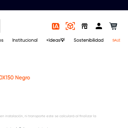
os
Institucional
+Ideas💡
Sostenibilidad
SALE
100X150 Negro
en instalación, ni transporte este se calculará al finalizar la