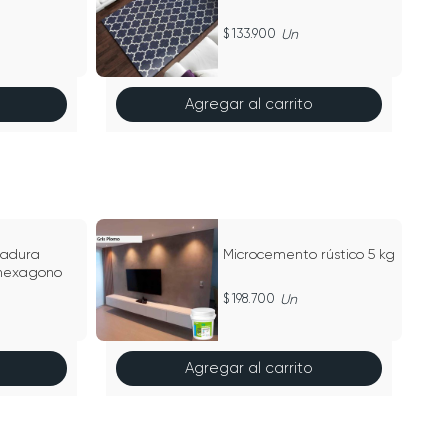
133.900
Un
Agregar al carrito
gadura
Microcemento rústico 5 kg
- hexagono
198.700
Un
Agregar al carrito