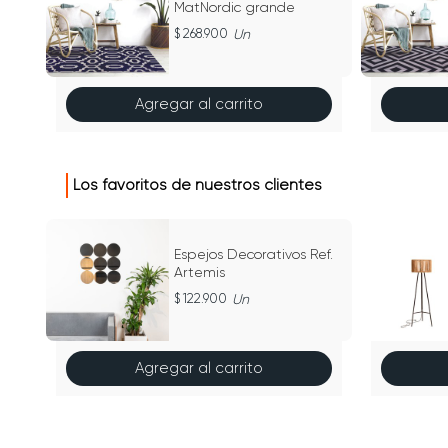
MatNordic grande
268.900
Un
Agregar al carrito
Los favoritos de nuestros clientes
Espejos Decorativos Ref.
s
Artemis
122.900
Un
Agregar al carrito