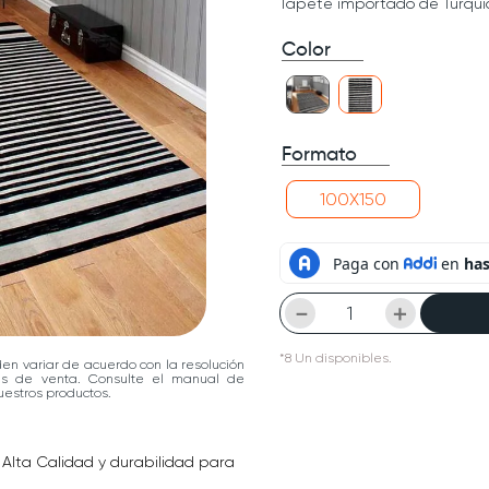
Tapete importado de Turquía 
Color
Formato
100X150
－
＋
*
8
Un
disponibles.
den variar de acuerdo con la resolución
las de venta. Consulte el manual de
estros productos.
Alta Calidad y durabilidad para