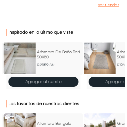
Ver tiendas
Inspirado en lo último que viste
Alfombra De Baño Bari
Alfo
50X80
50X90
Unid
Un
69.899
104.
Agregar al carrito
Agregar al
Los favoritos de nuestros clientes
Alfombra Bengala
Gram