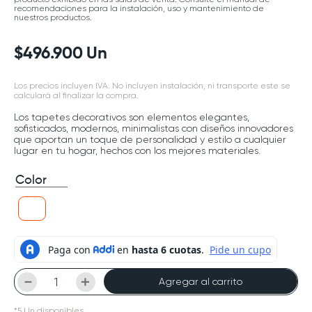
recomendaciones para la instalación, uso y mantenimiento de
nuestros productos.
$
496
.
900
Un
Los precios incluyen IVA. No incluyen instalación, ni transporte este se
calculará al finalizar la compra.
Los tapetes decorativos son elementos elegantes,
sofisticados, modernos, minimalistas con diseños innovadores
que aportan un toque de personalidad y estilo a cualquier
lugar en tu hogar, hechos con los mejores materiales.
Color
－
＋
Agregar al carrito
*
5
Un
disponibles.