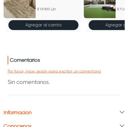
Un
131.900
71.6
Agregar al carrito
Agregar al
Comentarios
Por favor, inicie sesión para escribir un comentario
Sin comentarios.
Información
Conócenos