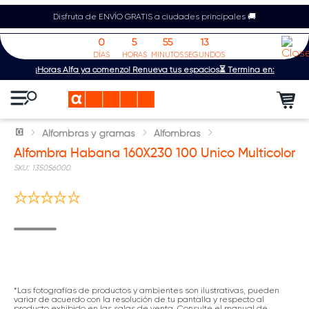
Disfruta de ENVÍO GRATIS a ciudades principales 🚚
0
5
55
13
DÍAS
HORAS
MINUTOS
SEGUNDOS
¡Horas Alfa ya comenzó! Renueva tus espacios⏳ Termina en:
Alfombras y gramas
Alfombras
Alfombra Habana 160X230 100 Unico Multicolor
:
135056000
*Las fotografías de productos y ambientes son ilustrativas, pueden
variar de acuerdo con la resolución de tu pantalla y respecto al
producto exhibido en las salas de venta. Consulte el manual de