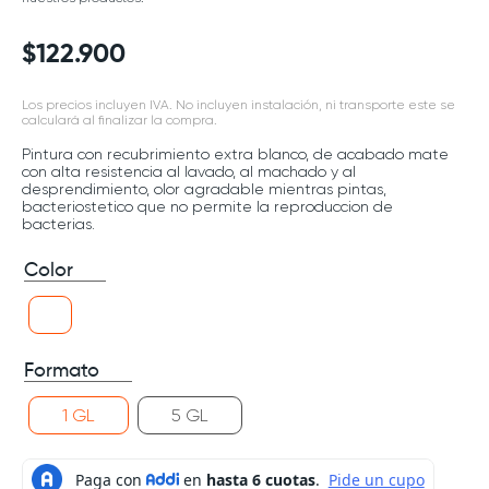
$
122
.
900
Los precios incluyen IVA. No incluyen instalación, ni transporte este se
calculará al finalizar la compra.
Pintura con recubrimiento extra blanco, de acabado mate
con alta resistencia al lavado, al machado y al
desprendimiento, olor agradable mientras pintas,
bacteriostetico que no permite la reproduccion de
bacterias.
Color
Formato
1 GL
5 GL