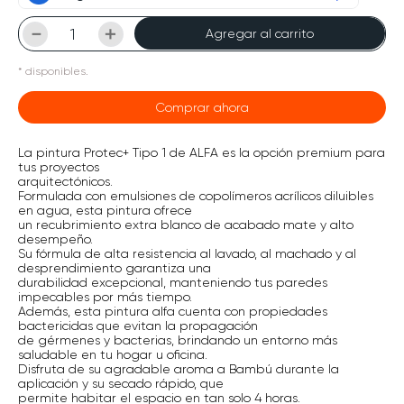
－
＋
Agregar al carrito
*
disponibles.
Comprar ahora
La pintura Protec+ Tipo 1 de ALFA es la opción premium para
tus proyectos
arquitectónicos.
Formulada con emulsiones de copolímeros acrílicos diluibles
en agua, esta pintura ofrece
un recubrimiento extra blanco de acabado mate y alto
desempeño.
Su fórmula de alta resistencia al lavado, al machado y al
desprendimiento garantiza una
durabilidad excepcional, manteniendo tus paredes
impecables por más tiempo.
Además, esta pintura alfa cuenta con propiedades
bactericidas que evitan la propagación
de gérmenes y bacterias, brindando un entorno más
saludable en tu hogar u oficina.
Disfruta de su agradable aroma a Bambú durante la
aplicación y su secado rápido, que
permite habitar el espacio en tan solo 4 horas.