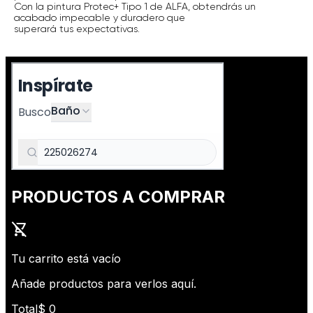
Con la pintura Protec+ Tipo 1 de ALFA, obtendrás un
acabado impecable y duradero que
superará tus expectativas.