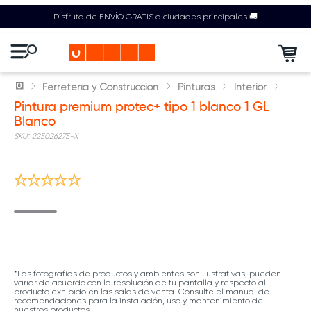
Disfruta de ENVÍO GRATIS a ciudades principales 🚚
Ferretería y Construcción
Pinturas
Interior
Pintura premium protec+ tipo 1 blanco 1 GL
Blanco
:
225026275-X
5% adic compras mayores $1.5M
*Las fotografías de productos y ambientes son ilustrativas, pueden
variar de acuerdo con la resolución de tu pantalla y respecto al
producto exhibido en las salas de venta. Consulte el manual de
recomendaciones para la instalación, uso y mantenimiento de
nuestros productos.