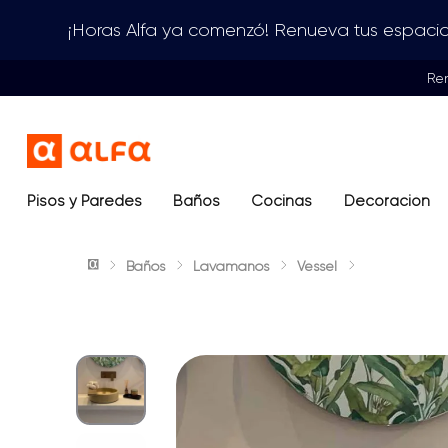
¡Horas Alfa ya comenzó! Renueva tus espacio
Rem
Pisos y Paredes
Baños
Términos más buscados
Cocinas
Decoración
1
.
lavamanos
Baños
Lavamanos
Vessel
2
.
sanitario
3
.
cerámica madera
4
.
ocean blue
5
.
closet