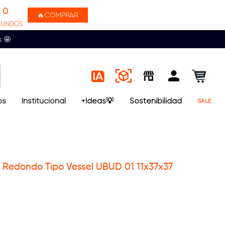
0
🔥COMPRAR
GUNDOS
s 🤩
os
Institucional
+Ideas💡
Sostenibilidad
SALE
Redondo Tipo Vessel UBUD 01 11x37x37