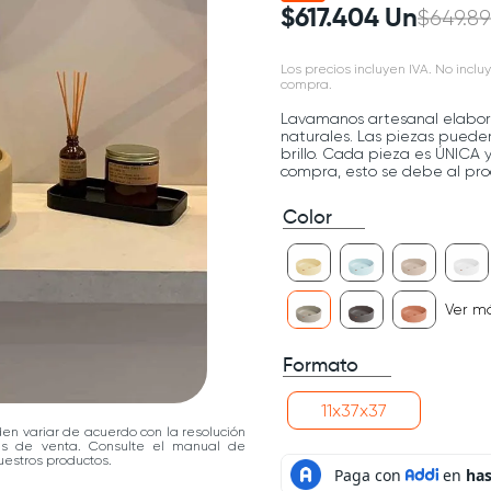
$
617
.
404
Un
$
649
.
89
Los precios incluyen IVA. No incluy
compra.
Lavamanos artesanal elabor
naturales. Las piezas pueden 
brillo. Cada pieza es ÚNICA
compra, esto se debe al pro
Color
Ver m
Formato
11x37x37
den variar de acuerdo con la resolución
las de venta. Consulte el manual de
estros productos.