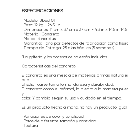
ESPECIFICACIONES
· Modelo: Ubud 01
· Peso: 12 kg - 26.5 Lb
· Dimensiones: 11 cm x 37 cm x 37 cm - 4.3 in x 14.5 in 14.5 
· Material: Concreto
· Marca: Koncretus
· Garantía: 1 año por defectos de fabricación como fisur
· Tiempo de Entrega: 25 días hábiles (5 semanas).
*La grifería y los accesorios no están incluidos.
Características del concreto
El concreto es una mezcla de materias primas naturale
que
al solidificarse toma forma, dureza y durabilidad.
El concreto como el mármol, la piedra o la madera pu
y
color. Y cambia según su uso y cuidado en el tiempo.
Es un producto hecho a mano, no hay un producto igual
· Variaciones de color y tonalidad
· Poros de diferente tamaño y cantidad
· Textura