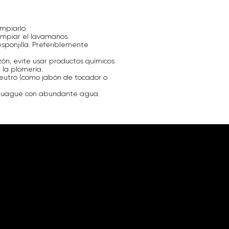
mpiarlo.
limpiar el lavamanos.
sponjilla. Preferiblemente
zón, evite usar productos químicos
 la plomería.
eutro (como jabón de tocador o
 enjuague con abundante agua.