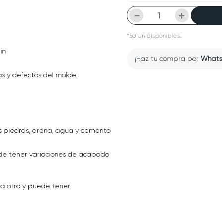
－
＋
*
50
Un
disponibles.
in
¡Haz tu compra por
What
as y defectos del molde.
s piedras, arena, agua y cemento
ede tener variaciones de acabado
 a otro y puede tener: