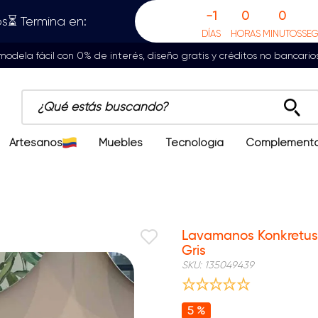
-1
0
0
s⏳ Termina en:
DÍAS
HORAS
MINUTOS
SE
odela fácil con 0% de interés, diseño gratis y créditos no bancario
¿Qué estás buscando?
Artesanos
Muebles
Tecnología
Complement
Lavamanos Konkretus 
Gris
SKU
:
135049439
5 %