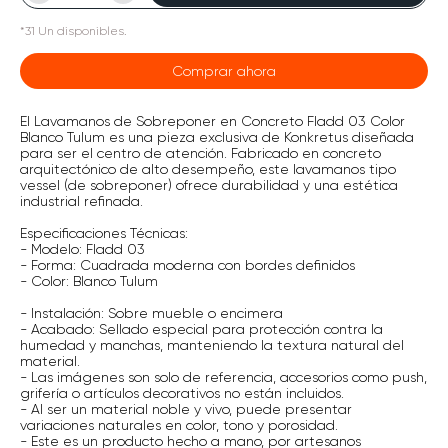
*
31
Un
disponibles.
Comprar ahora
El Lavamanos de Sobreponer en Concreto Fladd 03 Color
Blanco Tulum es una pieza exclusiva de Konkretus diseñada
para ser el centro de atención. Fabricado en concreto
arquitectónico de alto desempeño, este lavamanos tipo
vessel (de sobreponer) ofrece durabilidad y una estética
industrial refinada.
Especificaciones Técnicas:
- Modelo: Fladd 03
- Forma: Cuadrada moderna con bordes definidos
- Color: Blanco Tulum
- Instalación: Sobre mueble o encimera
- Acabado: Sellado especial para protección contra la
humedad y manchas, manteniendo la textura natural del
material.
- Las imágenes son solo de referencia, accesorios como push,
grifería o artículos decorativos no están incluidos.
- Al ser un material noble y vivo, puede presentar
variaciones naturales en color, tono y porosidad.
- Este es un producto hecho a mano, por artesanos