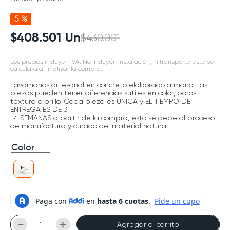
5 %
$
408
.
501
Un
$
430
.
001
Los precios incluyen IVA. No incluyen instalación, ni transporte este se
calculará al finalizar la compra.
Lavamanos artesanal en concreto elaborado a mano. Las
piezas pueden tener diferencias sutiles en color, poros,
textura o brillo. Cada pieza es ÚNICA y EL TIEMPO DE
ENTREGA ES DE 3
-4 SEMANAS a partir de la compra, esto se debe al proceso
de manufactura y curado del material natural.
Color
－
＋
Agregar al carrito