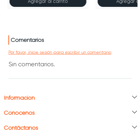
Agregar al carrito
Agregar al
Comentarios
Por favor, inicie sesión para escribir un comentario
Sin comentarios.
Información
Conócenos
Contáctanos