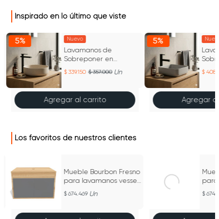
Inspirado en lo último que viste
Nuevo
Nuev
5%
5%
Lavamanos de
Lava
Sobreponer en
Sobr
Concreto Fladd 02
Conc
Un
339.150
357.000
408.
Color Beige Lino
Color
Agregar al carrito
Agregar al
Los favoritos de nuestros clientes
o
Mueble Bourbon Fresno
Mueb
l
para lavamanos vessel
para
60cm
60c
Un
674.469
674.