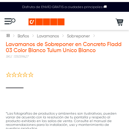
Disfruta de ENVÍO GRATIS a ciudades principales 🚚
Baños
Lavamanos
Sobreponer
Lavamanos de Sobreponer en Concreto Fladd
03 Color Blanco Tulum Unico Blanco
:
135059627
Nuevo
*Las fotografías de productos y ambientes son ilustrativas, pueden
variar de acuerdo con la resolución de tu pantalla y respecto al
producto exhibido en las salas de venta. Consulte el manual de
recomendaciones para la instalación, uso y mantenimiento de
nuestros productos.