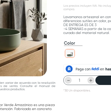
Los precios incluyen IVA. No incluy
compra.
Lavamanos artesanal en con
diferencias sutiles en color,
DE ENTREGA ES DE 3
-4 SEMANAS a partir de la c
curado del material natural.
Color
－
＋
den variar de acuerdo con la resolución
las de venta. Consulte el manual de
estros productos.
*
30
Un
disponibles.
or Verde Amazónico es una pieza
atención. Fabricado en concreto