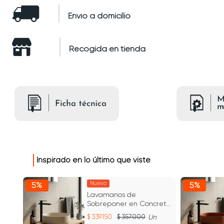
Envío a domicilio
Recogida en tienda
Inspirado en lo último que viste
Nuevo
5%
5%
Lavamanos de
reto
Sobreponer en Concreto
Mar
Fladd 02 Color Beige Lino
339.150
357.000
Un