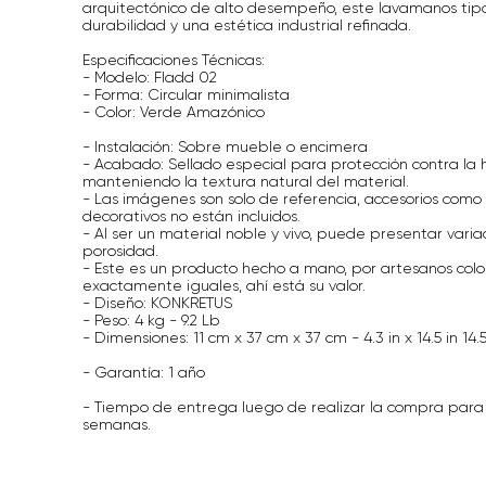
arquitectónico de alto desempeño, este lavamanos tipo
durabilidad y una estética industrial refinada.
Especificaciones Técnicas:
- Modelo: Fladd 02
- Forma: Circular minimalista
- Color: Verde Amazónico
- Instalación: Sobre mueble o encimera
- Acabado: Sellado especial para protección contra l
manteniendo la textura natural del material.
- Las imágenes son solo de referencia, accesorios como p
decorativos no están incluidos.
- Al ser un material noble y vivo, puede presentar variac
porosidad.
- Este es un producto hecho a mano, por artesanos col
exactamente iguales, ahí está su valor.
- Diseño: KONKRETUS
- Peso: 4 kg - 9.2 Lb
- Dimensiones: 11 cm x 37 cm x 37 cm - 4.3 in x 14.5 in 14.5
- Garantía: 1 año
- Tiempo de entrega luego de realizar la compra para
semanas.