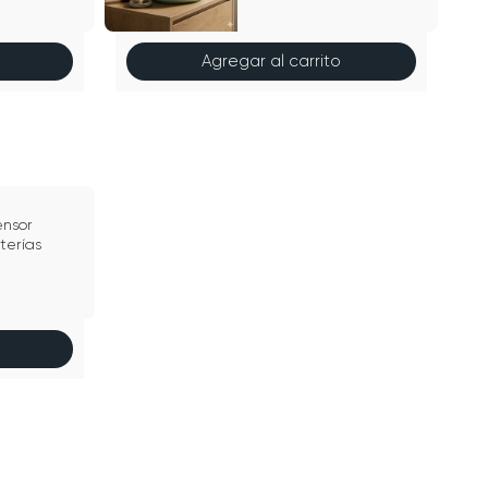
Agregar al carrito
ensor
terías