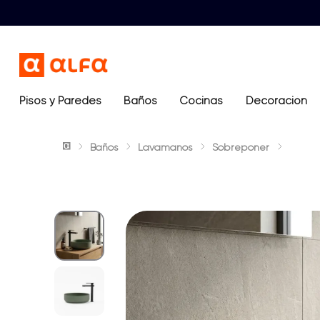
Pisos y Paredes
Baños
Términos más buscados
Cocinas
Decoración
1
.
lavamanos
Baños
Lavamanos
Sobreponer
2
.
sanitario
3
.
cerámica madera
4
.
ocean blue
5
.
closet