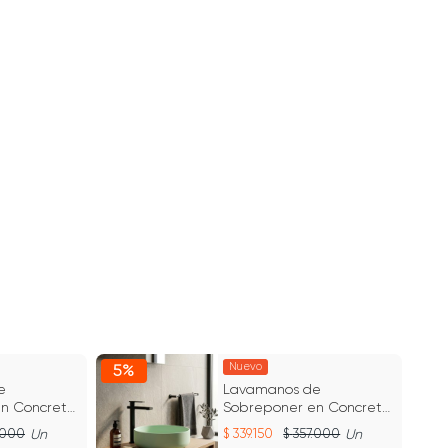
Nuevo
5%
5
e
Lavamanos de
n Concreto
Sobreponer en Concreto
r Blanco
Fladd 02 Color Verde
.000
Un
339.150
357.000
Un
Ceiba