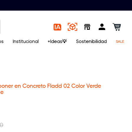
os
Institucional
+Ideas💡
Sostenibilidad
SALE
ner en Concreto Fladd 02 Color Verde
de
0