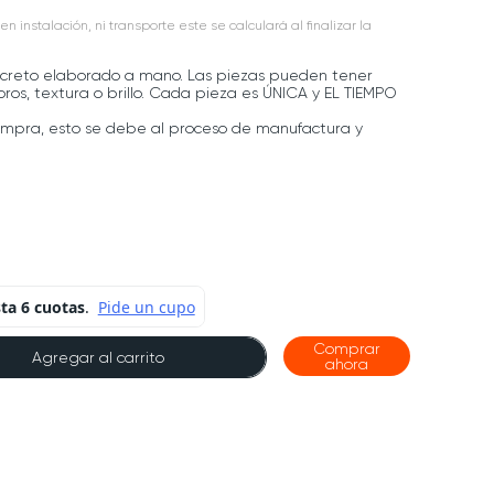
en instalación, ni transporte este se calculará al finalizar la
creto elaborado a mano. Las piezas pueden tener
 poros, textura o brillo. Cada pieza es ÚNICA y EL TIEMPO
ompra, esto se debe al proceso de manufactura y
Comprar
Agregar al carrito
ahora