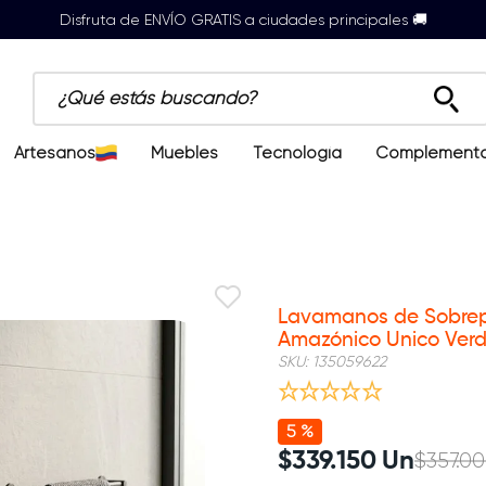
Disfruta de ENVÍO GRATIS a ciudades principales 🚚
¿Qué estás buscando?
Artesanos
Muebles
Tecnología
Complement
Nuevo
Lavamanos de Sobrepo
Amazónico Unico Ver
SKU
:
135059622
5 %
$
339
.
150
Un
$
357
.
00