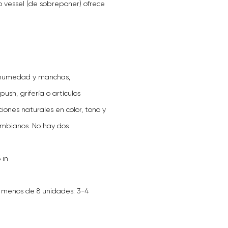
 vessel (de sobreponer) ofrece
a humedad y manchas,
ush, grifería o artículos
iones naturales en color, tono y
ombianos. No hay dos
 in
 menos de 8 unidades: 3-4