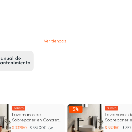
Ver tiendas
Nuevo
Nuevo
5%
Lavamanos de
Lavamanos d
Sobreponer en Concreto
Sobreponer e
Fladd 02 Color Terracota
Fladd 02 Colo
339.150
357.000
Un
339.150
357
Tulum