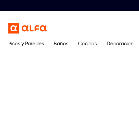
Pisos y Paredes
Baños
Términos más buscados
Cocinas
Decoración
1
.
lavamanos
2
.
sanitario
3
.
cerámica madera
4
.
ocean blue
5
.
closet