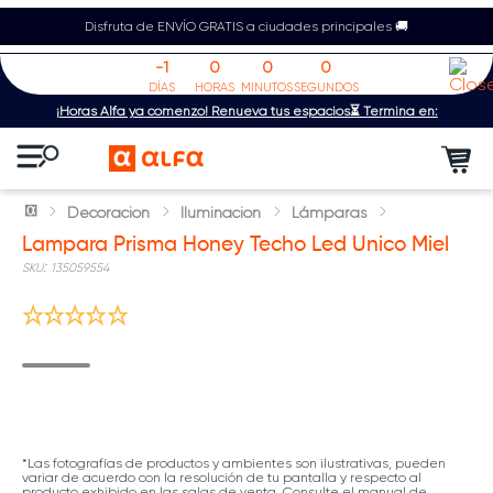
Disfruta de ENVÍO GRATIS a ciudades principales 🚚
-1
0
0
0
DÍAS
HORAS
MINUTOS
SEGUNDOS
¡Horas Alfa ya comenzó! Renueva tus espacios⏳ Termina en:
Decoración
Iluminación
Lámparas
Lampara Prisma Honey Techo Led Unico Miel
:
135059554
*Las fotografías de productos y ambientes son ilustrativas, pueden
variar de acuerdo con la resolución de tu pantalla y respecto al
producto exhibido en las salas de venta. Consulte el manual de