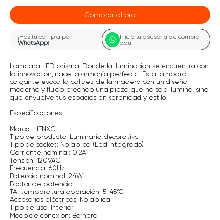
Comprar ahora
¡Haz tu compra por
Inicia tu asesoría de compra
WhatsApp
!
aquí
Lampara LED prisma. Donde la iluminacion se encuentra con
la innovación, nace la armonía perfecta. Esta lámpara
colgante evoca la calidez de la madera con un diseño
moderno y fluido, creando una pieza que no solo ilumina, sino
que envuelve tus espacios en serenidad y estilo.
Especificaciones:
Marca: LIENXO
Tipo de producto: Luminaria decorativa
Tipo de socket: No aplica (Led integrado)
Corriente nominal: 0.2A
Tensión: 120VAC
Frecuencia: 60Hz
Potencia nominal: 24W
Factor de potencia: -
TA: temperatura operación: 5-45°C
Accesorios eléctricos: No aplica
Tipo de uso: Interior
Modo de conexión: Bornera