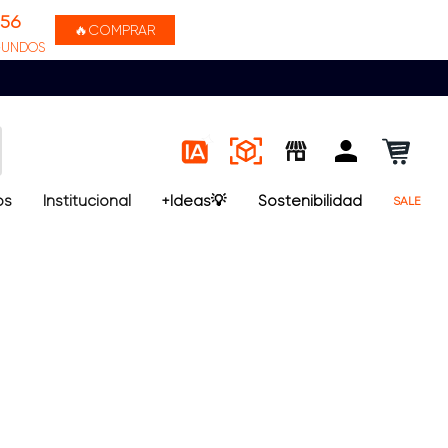
56
🔥COMPRAR
GUNDOS
os
Institucional
+Ideas💡
Sostenibilidad
SALE