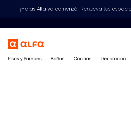
¡Horas Alfa ya comenzó! Renueva tus espacio
Pisos y Paredes
Baños
Términos más buscados
Cocinas
Decoración
1
.
lavamanos
2
.
sanitario
3
.
cerámica madera
4
.
ocean blue
5
.
closet