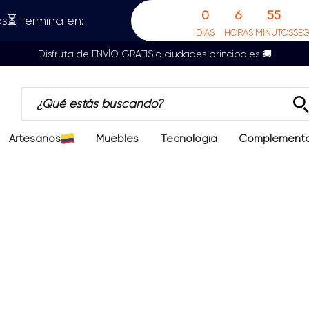
0
6
55
s⏳ Termina en:
DÍAS
HORAS
MINUTOS
SE
Disfruta de ENVÍO GRATIS a ciudades principales 🚚
¿Qué estás buscando?
Artesanos
Muebles
Tecnología
Complement