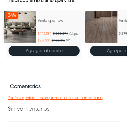
Inspirado en lo último que viste
34%
Vinilo spc Tow
Vinil
Caja
145.594
220.294
299.
66.300
100.316
m²
Agregar al carrito
Agregar al
Comentarios
Por favor, inicie sesión para escribir un comentario
Sin comentarios.