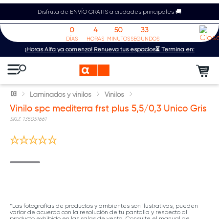
Disfruta de ENVÍO GRATIS a ciudades principales 🚚
0
4
50
32
DÍAS
HORAS
MINUTOS
SEGUNDOS
¡Horas Alfa ya comenzó! Renueva tus espacios⏳ Termina en:
Laminados y vinilos
Vinilos
Vinilo spc mediterra frst plus 5,5/0,3 Unico Gris
:
135051661
*Las fotografías de productos y ambientes son ilustrativas, pueden
variar de acuerdo con la resolución de tu pantalla y respecto al
producto exhibido en las salas de venta. Consulte el manual de