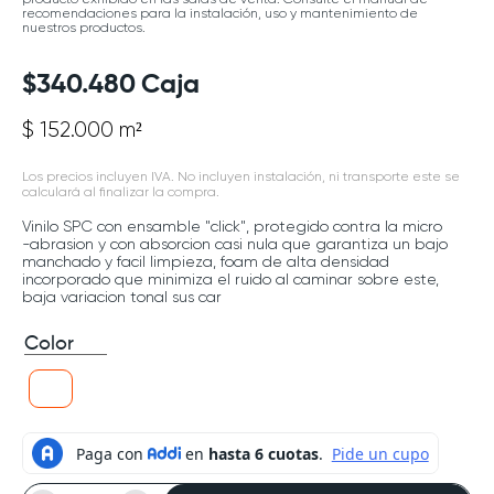
recomendaciones para la instalación, uso y mantenimiento de
nuestros productos.
$
340
.
480
Caja
$ 152.000 m²
Los precios incluyen IVA. No incluyen instalación, ni transporte este se
calculará al finalizar la compra.
Vinilo SPC con ensamble "click", protegido contra la micro
-abrasion y con absorcion casi nula que garantiza un bajo
manchado y facil limpieza, foam de alta densidad
incorporado que minimiza el ruido al caminar sobre este,
baja variacion tonal sus car
Color