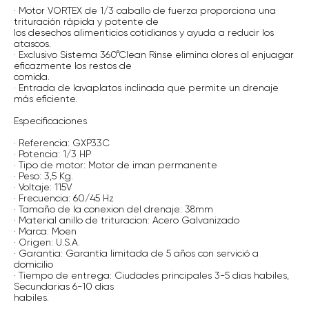
· Motor VORTEX de 1/3 caballo de fuerza proporciona una
trituración rápida y potente de
los desechos alimenticios cotidianos y ayuda a reducir los
atascos.
· Exclusivo Sistema 360°Clean Rinse elimina olores al enjuagar
eficazmente los restos de
comida.
· Entrada de lavaplatos inclinada que permite un drenaje
más eficiente.
Especificaciones
· Referencia: GXP33C
· Potencia: 1/3 HP
· Tipo de motor: Motor de iman permanente
· Peso: 3,5 Kg.
· Voltaje: 115V
· Frecuencia: 60/45 Hz
· Tamaño de la conexion del drenaje: 38mm
· Material anillo de trituracion: Acero Galvanizado
· Marca: Moen
· Origen: U.S.A.
· Garantia: Garantía limitada de 5 años con servició a
domicilio
· Tiempo de entrega: Ciudades principales 3-5 dias habiles,
Secundarias 6-10 dias
habiles.