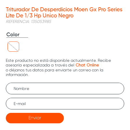
Triturador De Desperdicios Moen Gx Pro Series
Lite De 1/3 Hp Unico Negro
REFERENCIA
:
135053985
Color
Enviar