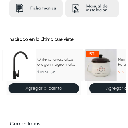
Inspirado en lo último que viste
5%
Griferia lavaplatos
Mini 
oregon negro mate
Peltr
Jasp
Un
119.990
55.0
Agregar al carrito
Agregar al
Comentarios