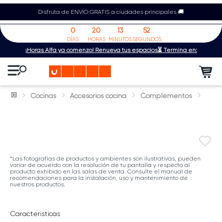
Disfruta de ENVÍO GRATIS a ciudades principales 🚚
0
20
13
52
DÍAS
HORAS
MINUTOS
SEGUNDOS
¡Horas Alfa ya comenzó! Renueva tus espacios⏳ Termina en:
Cocinas
Accesorios cocina
Complementos
*Las fotografías de productos y ambientes son ilustrativas, pueden
variar de acuerdo con la resolución de tu pantalla y respecto al
producto exhibido en las salas de venta. Consulte el manual de
recomendaciones para la instalación, uso y mantenimiento de
nuestros productos.
Caracteristicas