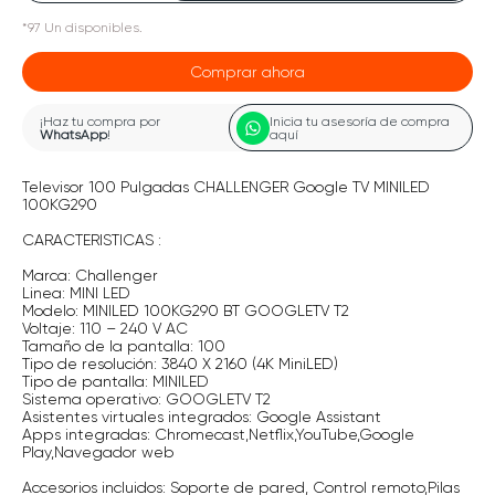
*
97
Un
disponibles.
Comprar ahora
¡Haz tu compra por
Inicia tu asesoría de compra
WhatsApp
!
aquí
Televisor 100 Pulgadas CHALLENGER Google TV MINILED
100KG290
CARACTERISTICAS :
Marca: Challenger
Linea: MINI LED
Modelo: MINILED 100KG290 BT GOOGLETV T2
Voltaje: 110 – 240 V AC
Tamaño de la pantalla: 100
Tipo de resolución: 3840 X 2160 (4K MiniLED)
Tipo de pantalla: MINILED
Sistema operativo: GOOGLETV T2
Asistentes virtuales integrados: Google Assistant
Apps integradas: Chromecast,Netflix,YouTube,Google
Play,Navegador web
Accesorios incluidos: Soporte de pared, Control remoto,Pilas