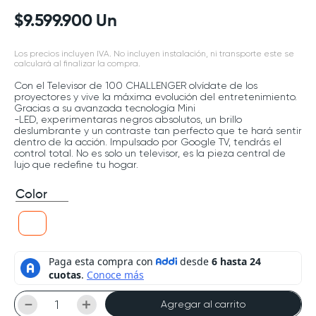
$
9
.
599
.
900
Un
Los precios incluyen IVA. No incluyen instalación, ni transporte este se
calculará al finalizar la compra.
Con el Televisor de 100 CHALLENGER olvídate de los
proyectores y vive la máxima evolución del entretenimiento.
Gracias a su avanzada tecnología Mini
-LED, experimentaras negros absolutos, un brillo
deslumbrante y un contraste tan perfecto que te hará sentir
dentro de la acción. Impulsado por Google TV, tendrás el
control total. No es solo un televisor, es la pieza central de
lujo que redefine tu hogar.
Color
－
＋
Agregar al carrito