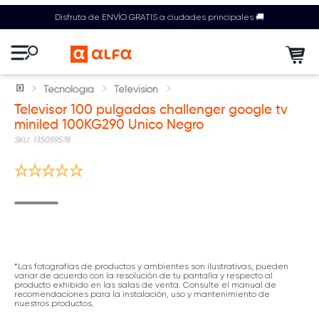
Disfruta de ENVÍO GRATIS a ciudades principales 🚚
Tecnología
Televisión
Televisor 100 pulgadas challenger google tv
miniled 100KG290 Unico Negro
:
135059578
*Las fotografías de productos y ambientes son ilustrativas, pueden
variar de acuerdo con la resolución de tu pantalla y respecto al
producto exhibido en las salas de venta. Consulte el manual de
recomendaciones para la instalación, uso y mantenimiento de
nuestros productos.