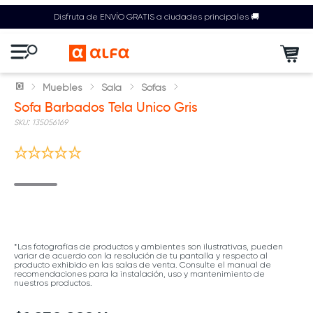
Disfruta de ENVÍO GRATIS a ciudades principales 🚚
Muebles
Sala
Sofas
Sofa Barbados Tela Unico Gris
:
135056169
*Las fotografías de productos y ambientes son ilustrativas, pueden
variar de acuerdo con la resolución de tu pantalla y respecto al
producto exhibido en las salas de venta. Consulte el manual de
recomendaciones para la instalación, uso y mantenimiento de
nuestros productos.