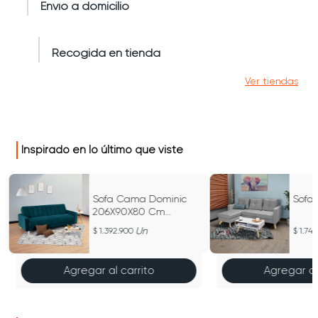
Envío a domicilio
Recogida en tienda
Ver tiendas
Inspirado en lo último que viste
Sofa Cama Dominic
Sofa 
206X90X80 Cm
Reclinable
Un
1.392.900
1.744
Agregar al carrito
Agregar al