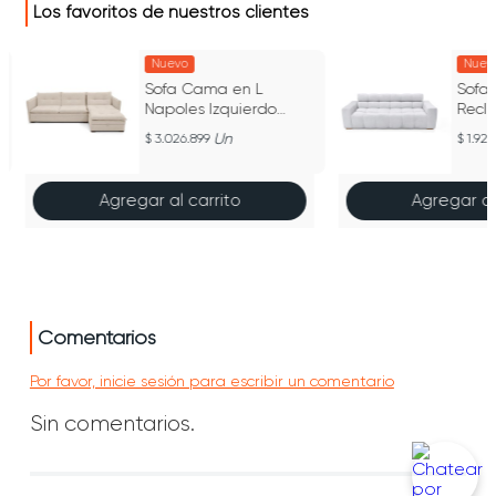
Los favoritos de nuestros clientes
Nuevo
Nuev
Sofa Cama en L
Sofa
n
Napoles Izquierdo
Recli
269x146x80 con Baul
Tela 
Un
3.026.899
1.926
Tela Trigo
Agregar al carrito
Agregar al
Comentarios
Por favor, inicie sesión para escribir un comentario
Sin comentarios.