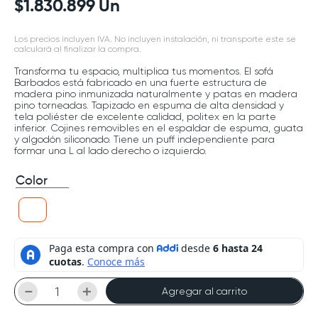
$
1
.
830
.
899
Un
Los precios incluyen IVA. No incluyen instalación, ni transporte este se
calculará al finalizar la compra.
Transforma tu espacio, multiplica tus momentos. El sofá
Barbados está fabricado en una fuerte estructura de
madera pino inmunizada naturalmente y patas en madera
pino torneadas. Tapizado en espuma de alta densidad y
tela poliéster de excelente calidad, politex en la parte
inferior. Cojines removibles en el espaldar de espuma, guata
y algodón siliconado. Tiene un puff independiente para
formar una L al lado derecho o izquierdo.
Color
－
＋
Agregar al carrito