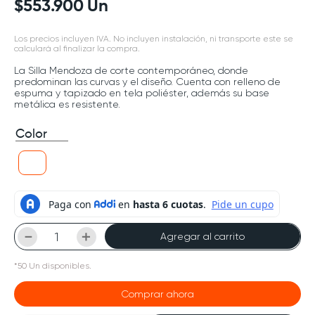
$
553
.
900
Un
Los precios incluyen IVA. No incluyen instalación, ni transporte este se
calculará al finalizar la compra.
La Silla Mendoza de corte contemporáneo, donde
predominan las curvas y el diseño. Cuenta con relleno de
espuma y tapizado en tela poliéster, además su base
metálica es resistente.
Color
－
＋
Agregar al carrito
*
50
Un
disponibles.
Comprar ahora