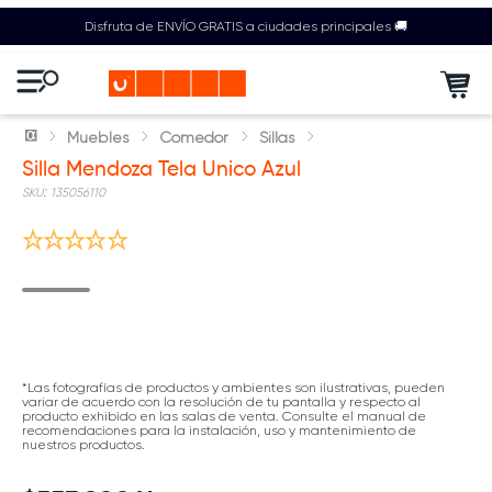
Disfruta de ENVÍO GRATIS a ciudades principales 🚚
Muebles
Comedor
Sillas
Silla Mendoza Tela Unico Azul
:
135056110
*Las fotografías de productos y ambientes son ilustrativas, pueden
variar de acuerdo con la resolución de tu pantalla y respecto al
producto exhibido en las salas de venta. Consulte el manual de
recomendaciones para la instalación, uso y mantenimiento de
nuestros productos.