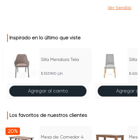
Ver tiendas
Inspirado en lo último que viste
Silla Mendoza Tela
Silla
Un
553.900
606.
Agregar al carrito
Agregar al
Los favoritos de nuestros clientes
20%
Mesa de Comedor 4
Mesa