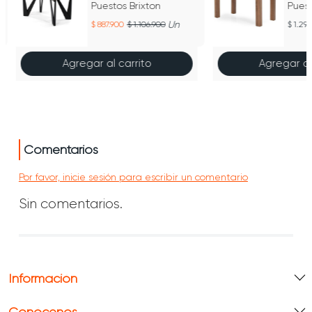
Puestos Brixton
Pues
Un
887.900
1.106.900
1.29
Agregar al carrito
Agregar al
Comentarios
Por favor, inicie sesión para escribir un comentario
Sin comentarios.
Información