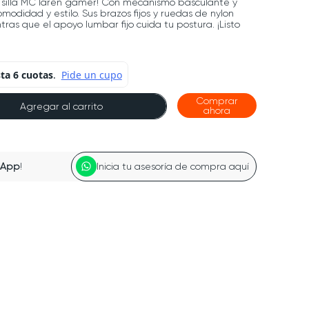
a silla MC laren gamer! Con mecanismo basculante y
modidad y estilo. Sus brazos fijos y ruedas de nylon
ras que el apoyo lumbar fijo cuida tu postura. ¡Listo
Comprar
Agregar al carrito
ahora
sApp
!
Inicia tu asesoría de compra aquí