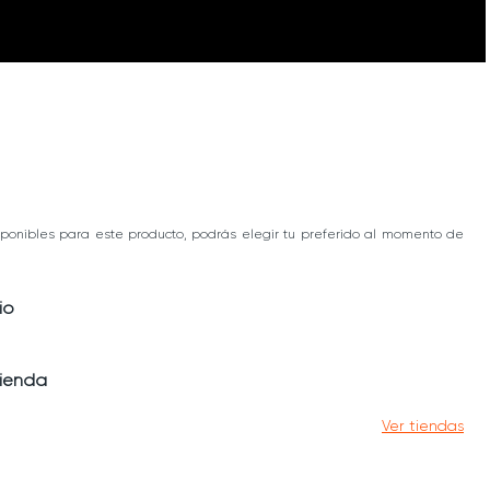
ponibles para este producto, podrás elegir tu preferido al momento de
io
tienda
Ver tiendas