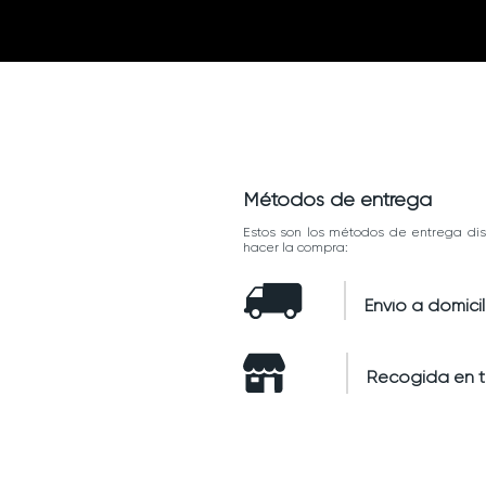
Métodos de entrega
Estos son los métodos de entrega dis
hacer la compra:
Envío a domicil
Recogida en 