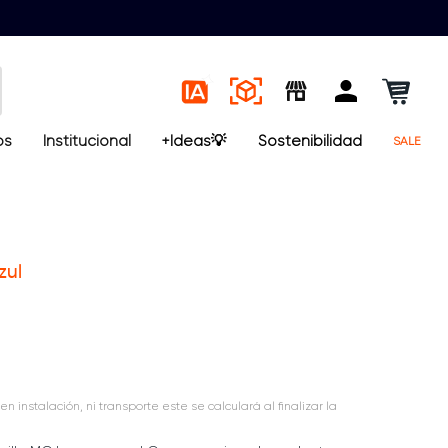
os
Institucional
+Ideas💡
Sostenibilidad
SALE
zul
en instalación, ni transporte este se calculará al finalizar la