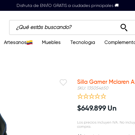
Disfruta de ENVÍO GRATIS a ciudades principales 🚚
¿Qué estás buscando?
Artesanos
Muebles
Tecnología
Complement
Silla Gamer Mclaren A
SKU
:
135054650
$
649
.
899
Un
Los precios incluyen IVA. No incluy
compra.