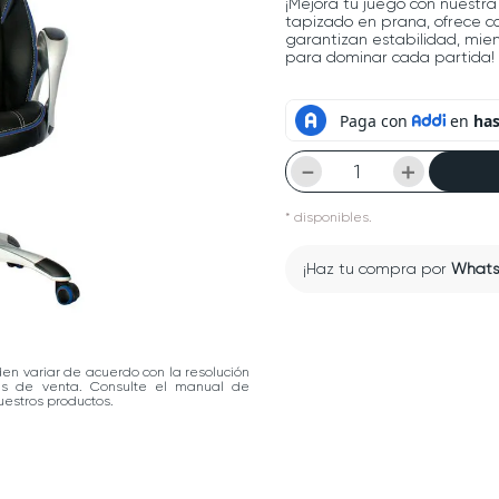
¡Mejora tu juego con nuestr
tapizado en prana, ofrece co
garantizan estabilidad, mient
para dominar cada partida!
－
＋
*
disponibles.
¡Haz tu compra por
What
den variar de acuerdo con la resolución
las de venta. Consulte el manual de
estros productos.