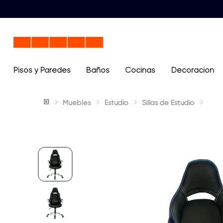
Pisos y Paredes
Baños
Términos más buscados
Cocinas
Decoración
1
.
lavamanos
Muebles
Estudio
Sillas de Estudio
2
.
sanitario
3
.
cerámica madera
4
.
ocean blue
5
.
closet