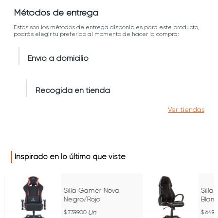
Métodos de entrega
Estos son los métodos de entrega disponibles para este producto,
podrás elegir tu preferido al momento de hacer la compra:
Envío a domicilio
Recogida en tienda
Ver tiendas
Inspirado en lo último que viste
Silla Gamer Nova
Sill
a
Negro/Rojo
Blan
Un
739.900
649.