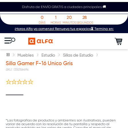
Disfruta de ENVÍO GRATIS a ciudades principales 🚚
0
1
20
28
DÍAS
HORAS
MINUTOS
SEGUNDOS
¡Horas Alfa ya comenzó! Renueva tus espacios⏳ Termina en:
Muebles
Estudio
Sillas de Estudio
Silla Gamer F-16 Unico Gris
:
135056494
*Las fotografías de productos y ambientes son ilustrativas, pueden
variar de acuerdo con la resolución de tu pantalla y respecto al
producto exhibido en las salas de venta. Consulte el manual de