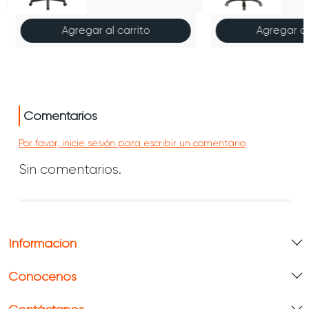
Agregar al carrito
Agregar al
Comentarios
Por favor, inicie sesión para escribir un comentario
Sin comentarios.
Información
Conócenos