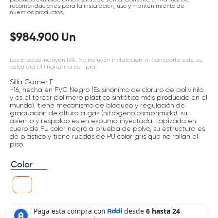
recomendaciones para la instalación, uso y mantenimiento de
nuestros productos.
$
984
.
900
Un
Los precios incluyen IVA. No incluyen instalación, ni transporte este se
calculará al finalizar la compra.
Silla Gamer F
-16, hecha en PVC Negro (Es sinónimo de cloruro de polivinilo
y es el tercer polímero plástico sintético más producido en el
mundo), tiene mecanismo de bloqueo y regulación de
graduación de altura a gas (nitrógeno comprimido), su
asiento y respaldo es en espuma inyectada, tapizada en
cuero de PU color negro a prueba de polvo, su estructura es
de plástico y tiene ruedas de PU color gris que no rallan el
piso.
Color