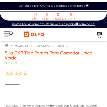
Disfruta de ENVÍO GRATIS a ciudades principales 🚚
-1
0
0
0
DÍAS
HORAS
MINUTOS
SEGUNDOS
¡Horas Alfa ya comenzó! Renueva tus espacios⏳ Termina en:
Muebles
Comedor
Sillas
Silla DKR Tipo Eames Para Comedor Unico
Verde
:
135056273
*Las fotografías de productos y ambientes son ilustrativas, pueden