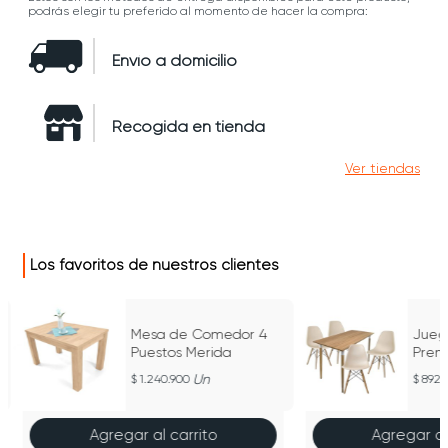
podrás elegir tu preferido al momento de hacer la compra:
Envío a domicilio
Recogida en tienda
Ver tiendas
Los favoritos de nuestros clientes
Mesa de Comedor 4
Jueg
Puestos Merida
Prem
Puest
Un
1.240.900
892.
Agregar al carrito
Agregar al