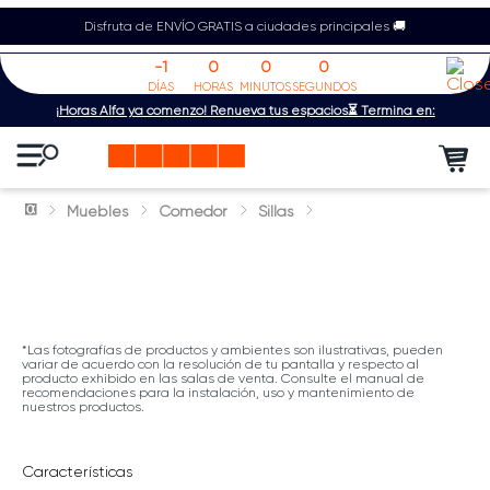
Disfruta de ENVÍO GRATIS a ciudades principales 🚚
-1
0
0
0
DÍAS
HORAS
MINUTOS
SEGUNDOS
¡Horas Alfa ya comenzó! Renueva tus espacios⏳ Termina en:
Muebles
Comedor
Sillas
*Las fotografías de productos y ambientes son ilustrativas, pueden
variar de acuerdo con la resolución de tu pantalla y respecto al
producto exhibido en las salas de venta. Consulte el manual de
recomendaciones para la instalación, uso y mantenimiento de
nuestros productos.
Características