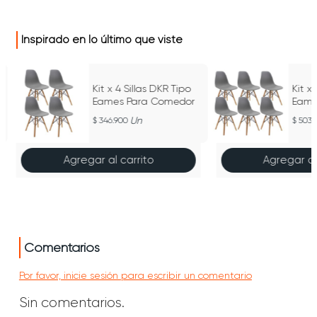
Inspirado en lo último que viste
Kit x 4 Sillas DKR Tipo
Kit x
Eames Para Comedor
Eame
Un
346.900
503.
Agregar al carrito
Agregar al
Comentarios
Por favor, inicie sesión para escribir un comentario
Sin comentarios.