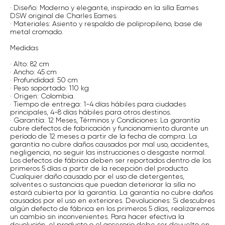
· Diseño: Moderno y elegante, inspirado en la silla Eames
DSW original de Charles Eames.
· Materiales: Asiento y respaldo de polipropileno, base de
metal cromado.
Medidas
· Alto: 82 cm
· Ancho: 45 cm
· Profundidad: 50 cm
· Peso soportado: 110 kg
· Origen: Colombia.
· Tiempo de entrega: 1-4 días hábiles para ciudades
principales, 4-8 días hábiles para otros destinos.
· Garantía: 12 Meses, Términos y Condiciones: La garantía
cubre defectos de fabricación y funcionamiento durante un
período de 12 meses a partir de la fecha de compra. La
garantía no cubre daños causados por mal uso, accidentes,
negligencia, no seguir las instrucciones o desgaste normal.
Los defectos de fábrica deben ser reportados dentro de los
primeros 5 días a partir de la recepción del producto.
Cualquier daño causado por el uso de detergentes,
solventes o sustancias que puedan deteriorar la silla no
estará cubierta por la garantía. La garantía no cubre daños
causados por el uso en exteriores. Devoluciones: Si descubres
algún defecto de fábrica en los primeros 5 días, realizaremos
un cambio sin inconvenientes. Para hacer efectiva la
devolución, el producto o el accesorio debe ser devuelto en