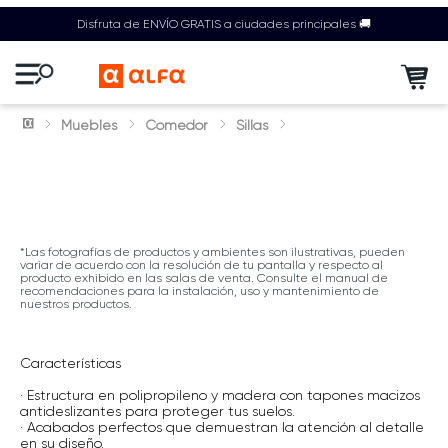
Disfruta de ENVÍO GRATIS a ciudades principales 🚚
Muebles
Comedor
Sillas
*Las fotografías de productos y ambientes son ilustrativas, pueden
variar de acuerdo con la resolución de tu pantalla y respecto al
producto exhibido en las salas de venta. Consulte el manual de
recomendaciones para la instalación, uso y mantenimiento de
nuestros productos.
Características
· Estructura en polipropileno y madera con tapones macizos
antideslizantes para proteger tus suelos.
· Acabados perfectos que demuestran la atención al detalle
en su diseño.