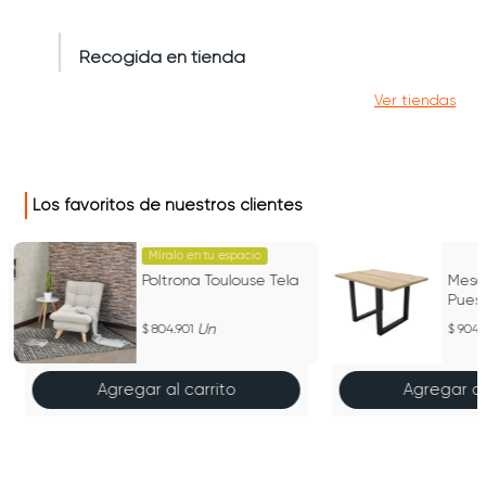
Recogida en tienda
Ver tiendas
Los favoritos de nuestros clientes
Míralo en tu espacio
6
Poltrona Toulouse Tela
Mesa
Puest
Un
804.901
904.
Agregar al carrito
Agregar al