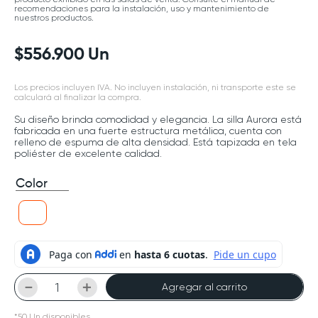
recomendaciones para la instalación, uso y mantenimiento de
nuestros productos.
$
556
.
900
Un
Los precios incluyen IVA. No incluyen instalación, ni transporte este se
calculará al finalizar la compra.
Su diseño brinda comodidad y elegancia. La silla Aurora está
fabricada en una fuerte estructura metálica, cuenta con
relleno de espuma de alta densidad. Está tapizada en tela
poliéster de excelente calidad.
Color
－
＋
Agregar al carrito
*
50
Un
disponibles.