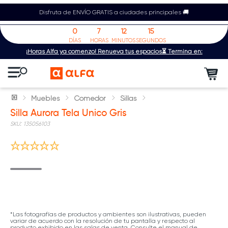
Disfruta de ENVÍO GRATIS a ciudades principales 🚚
0
7
12
14
DÍAS
HORAS
MINUTOS
SEGUNDOS
¡Horas Alfa ya comenzó! Renueva tus espacios⏳ Termina en:
Muebles
Comedor
Sillas
Silla Aurora Tela Unico Gris
:
135056103
*Las fotografías de productos y ambientes son ilustrativas, pueden
variar de acuerdo con la resolución de tu pantalla y respecto al
producto exhibido en las salas de venta. Consulte el manual de