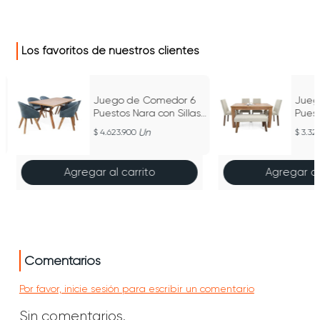
Los favoritos de nuestros clientes
Juego de Comedor 6
Jueg
Puestos Nara con Sillas
Pues
Noto en Tela
Silla
Un
4.623.900
3.32
Tela
Agregar al carrito
Agregar al
Comentarios
Por favor, inicie sesión para escribir un comentario
Sin comentarios.