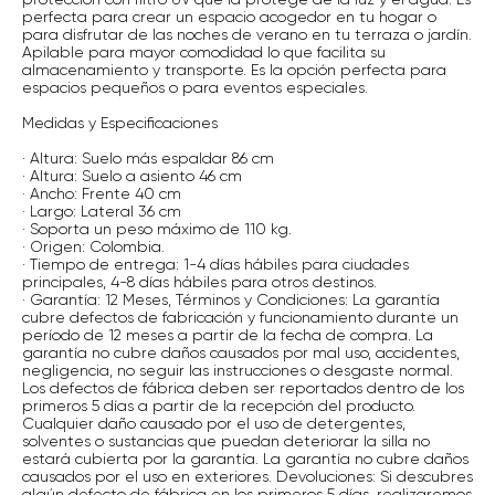
perfecta para crear un espacio acogedor en tu hogar o
para disfrutar de las noches de verano en tu terraza o jardín.
Apilable para mayor comodidad lo que facilita su
almacenamiento y transporte. Es la opción perfecta para
espacios pequeños o para eventos especiales.
Medidas y Especificaciones
· Altura: Suelo más espaldar 86 cm
· Altura: Suelo a asiento 46 cm
· Ancho: Frente 40 cm
· Largo: Lateral 36 cm
· Soporta un peso máximo de 110 kg.
· Origen: Colombia.
· Tiempo de entrega: 1-4 días hábiles para ciudades
principales, 4-8 días hábiles para otros destinos.
· Garantía: 12 Meses, Términos y Condiciones: La garantía
cubre defectos de fabricación y funcionamiento durante un
período de 12 meses a partir de la fecha de compra. La
garantía no cubre daños causados por mal uso, accidentes,
negligencia, no seguir las instrucciones o desgaste normal.
Los defectos de fábrica deben ser reportados dentro de los
primeros 5 días a partir de la recepción del producto.
Cualquier daño causado por el uso de detergentes,
solventes o sustancias que puedan deteriorar la silla no
estará cubierta por la garantía. La garantía no cubre daños
causados por el uso en exteriores. Devoluciones: Si descubres
algún defecto de fábrica en los primeros 5 días, realizaremos