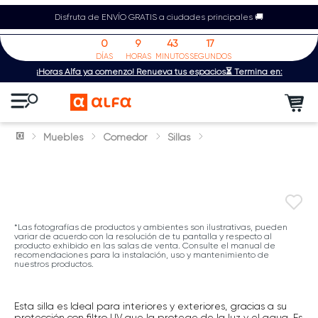
Disfruta de ENVÍO GRATIS a ciudades principales 🚚
0
9
43
16
DÍAS
HORAS
MINUTOS
SEGUNDOS
¡Horas Alfa ya comenzó! Renueva tus espacios⏳ Termina en:
Muebles
Comedor
Sillas
*Las fotografías de productos y ambientes son ilustrativas, pueden
variar de acuerdo con la resolución de tu pantalla y respecto al
producto exhibido en las salas de venta. Consulte el manual de
recomendaciones para la instalación, uso y mantenimiento de
nuestros productos.
Esta silla es Ideal para interiores y exteriores, gracias a su
protección con filtro UV que la protege de la luz y el agua. Es