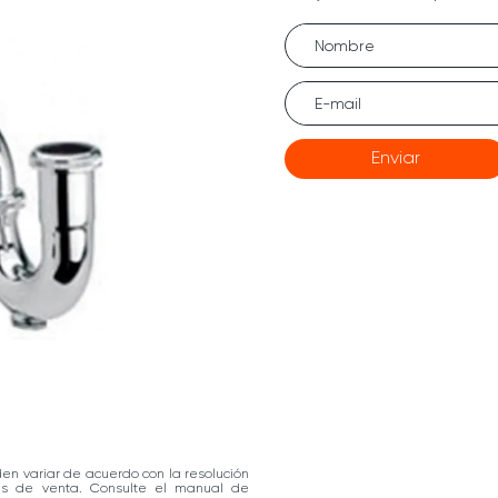
Enviar
den variar de acuerdo con la resolución
las de venta. Consulte el manual de