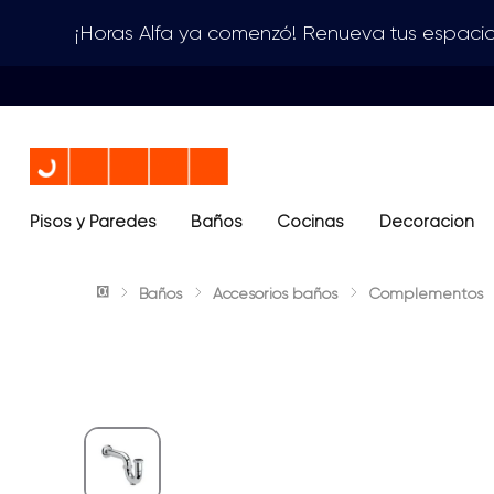
¡Horas Alfa ya comenzó! Renueva tus espacio
Pisos y Paredes
Baños
Términos más buscados
Cocinas
Decoración
1
.
lavamanos
Baños
Accesorios baños
Complementos
2
.
sanitario
3
.
cerámica madera
4
.
ocean blue
5
.
closet