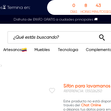
0
8
43
s⏳ Termina en:
DÍAS
HORAS
MINUTOS
SE
Disfruta de ENVÍO GRATIS a ciudades principales 🚚
¿Qué estás buscando?
Artesanos
Muebles
Tecnología
Complement
Sifón para lavamanos 
REFERENCIA
:
135026250