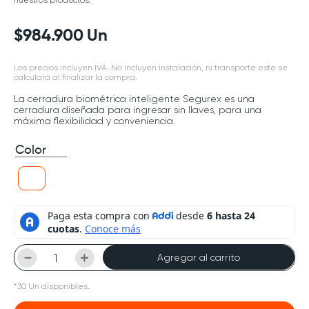
nuestros productos.
$
984
.
900
Un
Los precios incluyen IVA. No incluyen instalación, ni transporte este se
calculará al finalizar la compra.
La cerradura biométrica inteligente Segurex es una
cerradura diseñada para ingresar sin llaves, para una
máxima flexibilidad y conveniencia.
Color
－
＋
Agregar al carrito
*
30
Un
disponibles.