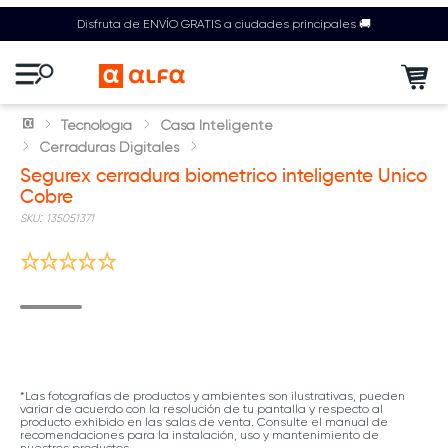
Disfruta de ENVÍO GRATIS a ciudades principales 🚚
Tecnología
Casa Inteligente
Cerraduras Digitales
Segurex cerradura biometrico inteligente Unico
Cobre
:
135051371
*Las fotografías de productos y ambientes son ilustrativas, pueden
variar de acuerdo con la resolución de tu pantalla y respecto al
producto exhibido en las salas de venta. Consulte el manual de
recomendaciones para la instalación, uso y mantenimiento de