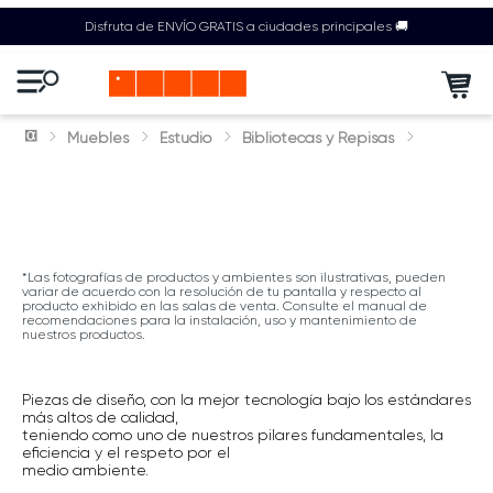
Disfruta de ENVÍO GRATIS a ciudades principales 🚚
Muebles
Estudio
Bibliotecas y Repisas
*Las fotografías de productos y ambientes son ilustrativas, pueden
variar de acuerdo con la resolución de tu pantalla y respecto al
producto exhibido en las salas de venta. Consulte el manual de
recomendaciones para la instalación, uso y mantenimiento de
nuestros productos.
Piezas de diseño, con la mejor tecnología bajo los estándares
más altos de calidad,
teniendo como uno de nuestros pilares fundamentales, la
eficiencia y el respeto por el
medio ambiente.