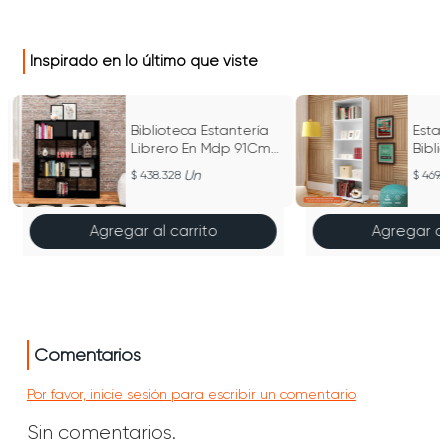
Inspirado en lo último que viste
Biblioteca Estantería
Estan
Librero En Mdp 91Cm
Bibli
10 Compartiientos
Berto
Un
438.328
469.
Negro
Agregar al carrito
Agregar al
Comentarios
Por favor, inicie sesión para escribir un comentario
Sin comentarios.