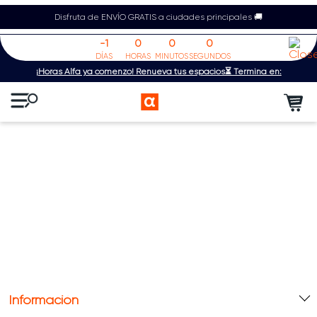
Disfruta de ENVÍO GRATIS a ciudades principales 🚚
-1
0
0
0
DÍAS
HORAS
MINUTOS
SEGUNDOS
¡Horas Alfa ya comenzó! Renueva tus espacios⏳ Termina en:
Información