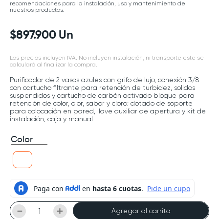
recomendaciones para la instalación, uso y mantenimiento de
nuestros productos.
$
897
.
900
Un
Los precios incluyen IVA. No incluyen instalación, ni transporte este se
calculará al finalizar la compra.
Purificador de 2 vasos azules con grifo de lujo, conexión 3/8
con cartucho filtrante para retención de turbidez, solidos
suspendidos y cartucho de carbón activado bloque para
retención de color, olor, sabor y cloro; dotado de soporte
para colocación en pared, llave auxiliar de apertura y kit de
instalación, caja y manual.
Color
－
＋
Agregar al carrito