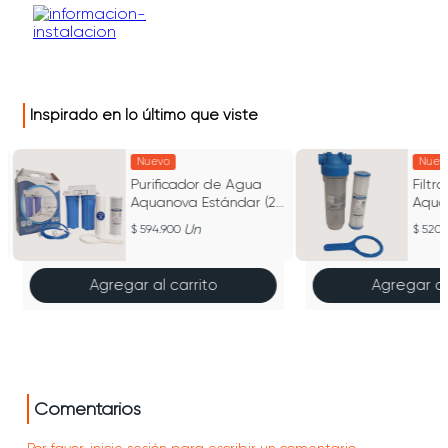
Inspirado en lo último que viste
Nuevo
Nuev
Purificador de Agua
Filtr
Aquanova Estándar (2
Aqua
Vasos) Adm-B-O
Ach-
Un
594.900
520.
Agregar al carrito
Agregar al
Comentarios