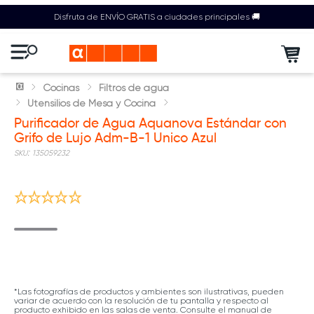
Disfruta de ENVÍO GRATIS a ciudades principales 🚚
Cocinas
Filtros de agua
Utensilios de Mesa y Cocina
Purificador de Agua Aquanova Estándar con
Grifo de Lujo Adm-B-1 Unico Azul
:
135059232
Nuevo
*Las fotografías de productos y ambientes son ilustrativas, pueden
variar de acuerdo con la resolución de tu pantalla y respecto al
producto exhibido en las salas de venta. Consulte el manual de