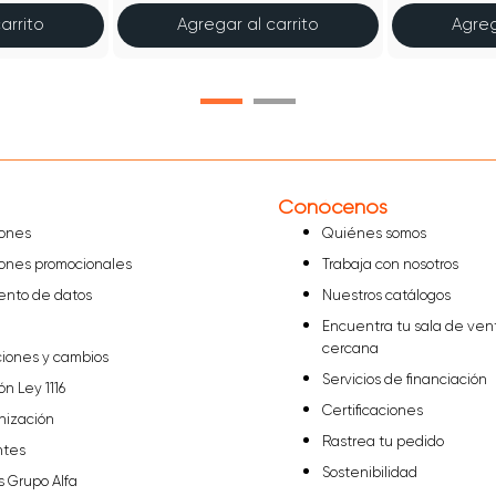
arrito
Agregar al carrito
Agreg
Conócenos
iones
Quiénes somos
iones promocionales
Trabaja con nosotros
iento de datos
Nuestros catálogos
Encuentra tu sala de ven
cercana
ciones y cambios
Servicios de financiación
ón Ley 1116
Certificaciones
nización
Rastrea tu pedido
ntes
Sostenibilidad
s Grupo Alfa