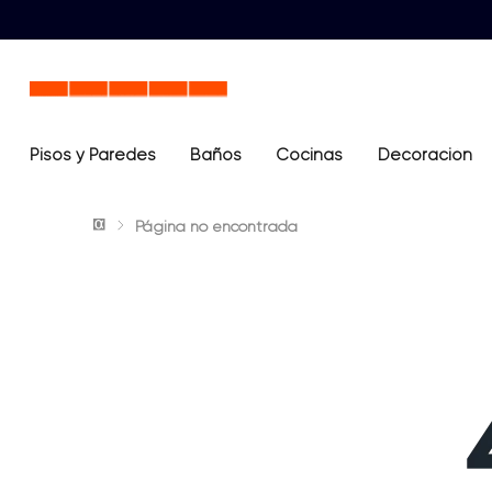
Pisos y Paredes
Baños
Términos más buscados
Cocinas
Decoración
1
.
lavamanos
Página no encontrada
2
.
sanitario
3
.
cerámica madera
4
.
ocean blue
5
.
closet