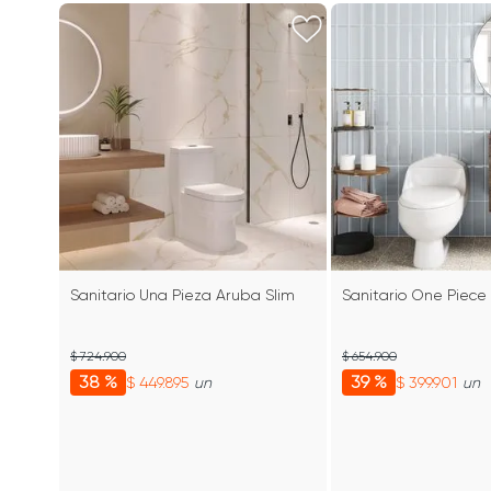
Sanitario Una Pieza Aruba Slim
Sanitario One Piece
$ 724.900
$ 654.900
38 %
39 %
$ 449.895
$ 399.901
un
un