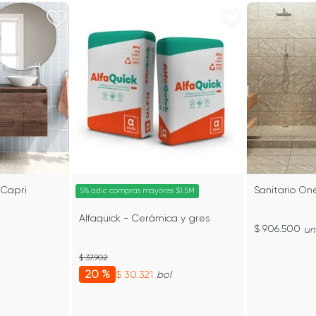
 Capri
Sanitario One
5% adic compras mayores $1.5M
Alfaquick - Cerámica y gres
$ 906.500
un
$ 37.902
20 %
$ 30.321
bol