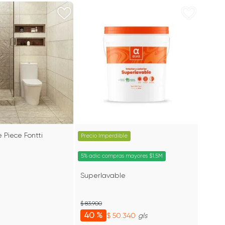
 Piece Fontti
Precio Imperdible
5% adic compras mayores $1.5M
Superlavable
$ 83.900
40 %
$ 50.340
gls