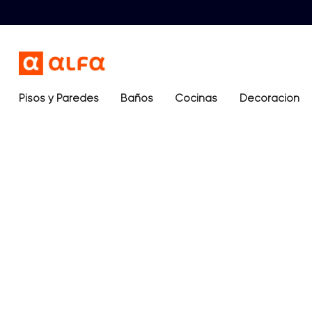
Pisos y Paredes
Baños
Términos más buscados
Cocinas
Decoración
1
.
lavamanos
2
.
sanitario
3
.
cerámica madera
4
.
ocean blue
5
.
closet