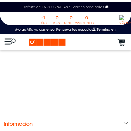
Disfruta de ENVÍO GRATIS a ciudades principales 🚚
-1
0
0
0
DÍAS
HORAS
MINUTOS
SEGUNDOS
¡Horas Alfa ya comenzó! Renueva tus espacios⏳ Termina en:
Información