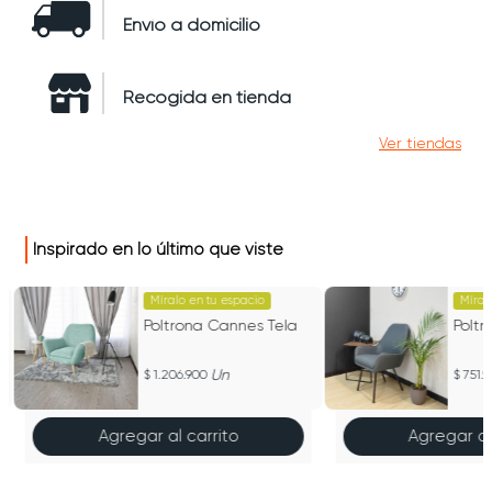
Envío a domicilio
Recogida en tienda
Ver tiendas
Inspirado en lo último que viste
Míralo en tu espacio
Míral
Poltrona Cannes Tela
Poltr
Un
1.206.900
751.
Agregar al carrito
Agregar al