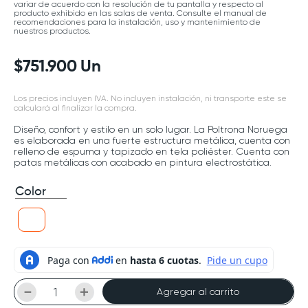
variar de acuerdo con la resolución de tu pantalla y respecto al
producto exhibido en las salas de venta. Consulte el manual de
recomendaciones para la instalación, uso y mantenimiento de
nuestros productos.
$
751
.
900
Un
Los precios incluyen IVA. No incluyen instalación, ni transporte este se
calculará al finalizar la compra.
Diseño, confort y estilo en un solo lugar. La Poltrona Noruega
es elaborada en una fuerte estructura metálica, cuenta con
relleno de espuma y tapizado en tela poliéster. Cuenta con
patas metálicas con acabado en pintura electrostática.
Color
－
＋
Agregar al carrito