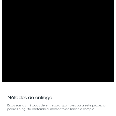
Métodos de entrega
Estos son los métodos de entrega disponibles para este producto,
podrás elegir tu preferido al momento de hacer la compra: