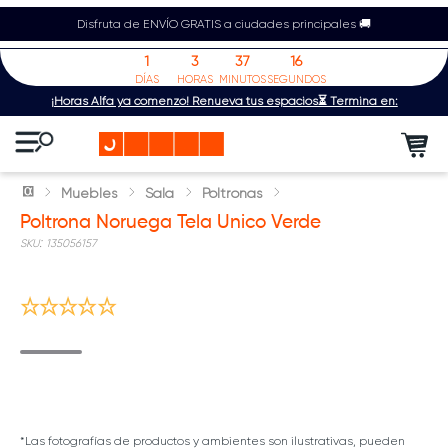
Disfruta de ENVÍO GRATIS a ciudades principales 🚚
1
3
37
16
DÍAS
HORAS
MINUTOS
SEGUNDOS
¡Horas Alfa ya comenzó! Renueva tus espacios⏳ Termina en:
Muebles
Sala
Poltronas
Poltrona Noruega Tela Unico Verde
:
135056157
Míralo en tu espacio
*Las fotografías de productos y ambientes son ilustrativas, pueden