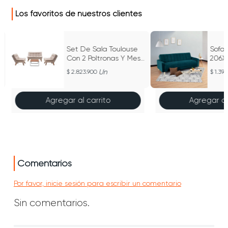
Los favoritos de nuestros clientes
Set De Sala Toulouse
Sofa
Con 2 Poltronas Y Mesa
206X
Centro Tela Beige
Recli
Un
2.823.900
1.39
Agregar al carrito
Agregar al
Comentarios
Por favor, inicie sesión para escribir un comentario
Sin comentarios.