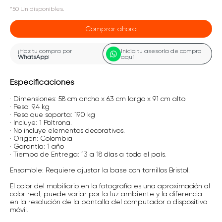
*
50
Un
disponibles.
Comprar ahora
¡Haz tu compra por
Inicia tu asesoría de compra
WhatsApp
!
aquí
Especificaciones
· Dimensiones: 58 cm ancho x 63 cm largo x 91 cm alto
· Peso: 9,4 kg
· Peso que soporta: 190 kg
· Incluye: 1 Poltrona.
· No incluye elementos decorativos.
· Origen: Colombia
· Garantía: 1 año
· Tiempo de Entrega: 13 a 18 días a todo el país.
Ensamble: Requiere ajustar la base con tornillos Bristol.
El color del mobiliario en la fotografía es una aproximación al
color real, puede variar por la luz ambiente y la diferencia
en la resolución de la pantalla del computador o dispositivo
móvil.