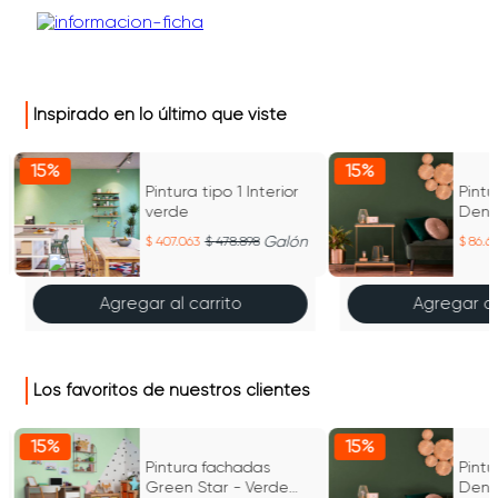
Inspirado en lo último que viste
15%
15%
Pintura tipo 1 Interior
Pintu
verde
Dens
arbu
e
Galón
407.063
478.898
86.61
Agregar al carrito
Agregar al
Los favoritos de nuestros clientes
15%
15%
Pintura fachadas
Pintu
Green Star - Verde
Dens