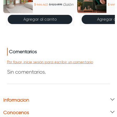
tenue
arbu
Galón
444.463
522.898
444.
Agregar al carrito
Agregar al
Comentarios
Por favor, inicie sesión para escribir un comentario
Sin comentarios.
Información
Conócenos