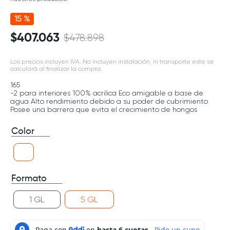
15 %
$
407
.
063
$
478
.
898
Los precios incluyen IVA. No incluyen instalación, ni transporte este se
calculará al finalizar la compra.
165
-2 para interiores 100% acrilica Eco amigable a base de
agua Alto rendimiento debido a su poder de cubrimiento
Posee una barrera que evita el crecimiento de hongos
Color
Formato
1 GL
5 GL