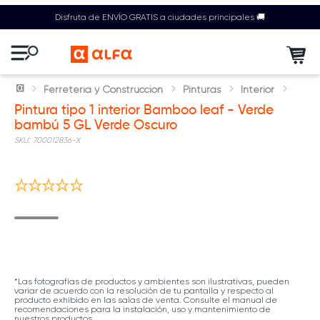
Disfruta de ENVÍO GRATIS a ciudades principales 🚚
Ferretería y Construcción
Pinturas
Interior
Pintura tipo 1 interior Bamboo leaf - Verde
bambú 5 GL Verde Oscuro
:
700012836-X
5% adic compras mayores $1.5M
*Las fotografías de productos y ambientes son ilustrativas, pueden
variar de acuerdo con la resolución de tu pantalla y respecto al
producto exhibido en las salas de venta. Consulte el manual de
recomendaciones para la instalación, uso y mantenimiento de
nuestros productos.