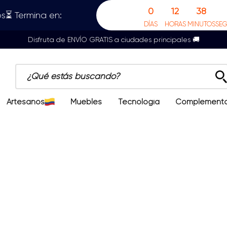
0
12
38
s⏳ Termina en:
DÍAS
HORAS
MINUTOS
SE
Disfruta de ENVÍO GRATIS a ciudades principales 🚚
¿Qué estás buscando?
Artesanos
Muebles
Tecnología
Complement