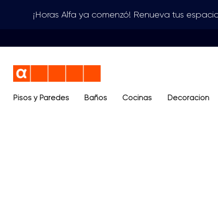
¡Horas Alfa ya comenzó! Renueva tus espacio
Pisos y Paredes
Baños
Términos más buscados
Cocinas
Decoración
1
.
lavamanos
2
.
sanitario
3
.
cerámica madera
4
.
ocean blue
5
.
closet