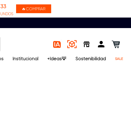
33
🔥COMPRAR
GUNDOS
os
Institucional
+Ideas💡
Sostenibilidad
SALE