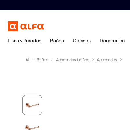
Pisos y Paredes
Baños
Términos más buscados
Cocinas
Decoración
1
.
lavamanos
Baños
Accesorios baños
Accesorios
2
.
sanitario
3
.
cerámica madera
4
.
ocean blue
5
.
closet