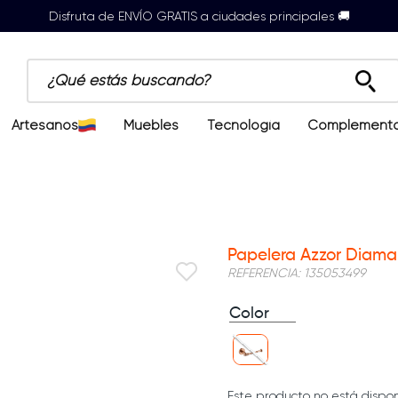
Disfruta de ENVÍO GRATIS a ciudades principales 🚚
¿Qué estás buscando?
Artesanos
Muebles
Tecnología
Complement
Papelera Azzor Diama
REFERENCIA
:
135053499
Color