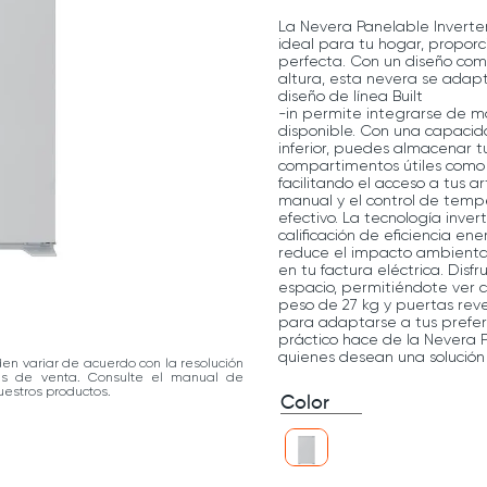
La Nevera Panelable Inverte
ideal para tu hogar, proporc
perfecta. Con un diseño co
altura, esta nevera se adapt
diseño de línea Built
-in permite integrarse de m
disponible. Con una capacida
inferior, puedes almacenar 
compartimentos útiles como p
facilitando el acceso a tus a
manual y el control de tempe
efectivo. La tecnología inve
calificación de eficiencia en
reduce el impacto ambiental,
en tu factura eléctrica. Disfr
espacio, permitiéndote ver 
peso de 27 kg y puertas rever
para adaptarse a tus prefer
práctico hace de la Nevera 
quienes desean una solución d
den variar de acuerdo con la resolución
las de venta. Consulte el manual de
estros productos.
Color