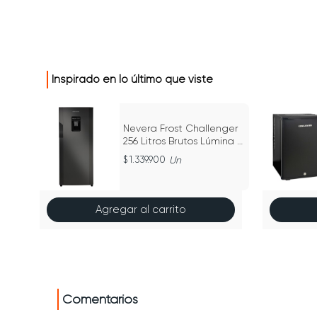
Inspirado en lo último que viste
Nevera Frost Challenger
58L
256 Litros Brutos Lúmina -
CR 256
Un
1.339.900
Un
Agregar al carrito
Comentarios