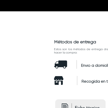
Métodos de entrega
Estos son los métodos de entrega dis
hacer la compra:
Envío a domicil
Recogida en 