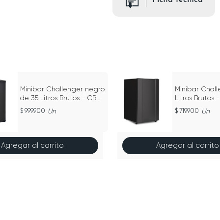
Minibar Challenger negro
Minibar Chall
de 35 Litros Brutos - CR
Litros Brutos 
079 / 35 L
Titanium Neg
999.900
Un
719.900
Un
Agregar al carrito
Agregar al carrito