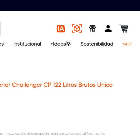
os
Institucional
+Ideas💡
Sostenibilidad
SALE
rter Challenger CP 122 Litros Brutos Unico
en instalación, ni transporte este se calculará al finalizar la