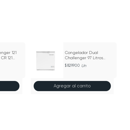
enger 121
Congelador Dual
- CR 121
Challenger 97 Litros
ro
Blanco CH 100
829.900
Un
Agregar al carrito