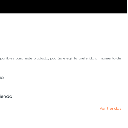
ponibles para este producto, podrás elegir tu preferido al momento de
io
tienda
Ver tiendas