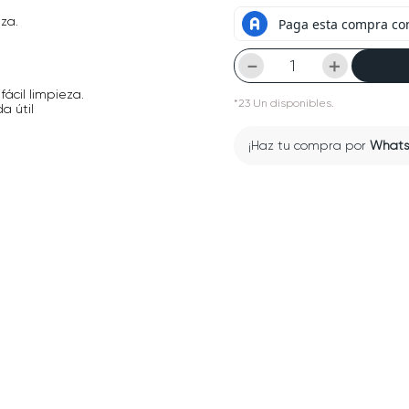
za.
－
＋
fácil limpieza.
*
23
Un
disponibles.
a útil
¡Haz tu compra por
What