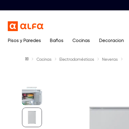
Pisos y Paredes
Baños
Términos más buscados
Cocinas
Decoración
1
.
lavamanos
Cocinas
Electrodomésticos
Neveras
2
.
sanitario
3
.
cerámica madera
4
.
ocean blue
5
.
closet