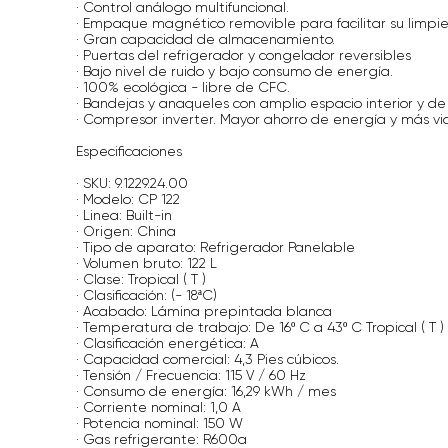
· Control análogo multifuncional.
· Empaque magnético removible para facilitar su limpie
· Gran capacidad de almacenamiento.
· Puertas del refrigerador y congelador reversibles
· Bajo nivel de ruido y bajo consumo de energía.
· 100% ecológica - libre de CFC.
· Bandejas y anaqueles con amplio espacio interior y de 
· Compresor inverter. Mayor ahorro de energía y más vid
Especificaciones
· SKU: 9.1229.24.00
· Modelo: CP 122
· Linea: Built-in
· Origen: China
· Tipo de aparato: Refrigerador Panelable
· Volumen bruto: 122 L
· Clase: Tropical ( T )
· Clasificación: (- 18ªC)
· Acabado: Lámina prepintada blanca
· Temperatura de trabajo: De 16º C a 43º C Tropical ( T )
· Clasificación energética: A
· Capacidad comercial: 4,3 Pies cúbicos.
· Tensión / Frecuencia: 115 V / 60 Hz
· Consumo de energía: 16,29 kWh / mes
· Corriente nominal: 1,0 A
· Potencia nominal: 150 W
· Gas refrigerante: R600a