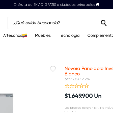
Disfruta de ENVÍO GRATIS a ciudades principales 🚚
¿Qué estás buscando?
Artesanos
Muebles
Tecnología
Complement
Nevera Panelable Inve
Blanco
SKU
:
135056914
$
1
.
649
.
900
Un
Los precios incluyen IVA. No incluy
compra.