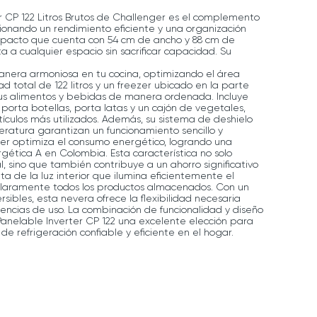
r CP 122 Litros Brutos de Challenger es el complemento
ionando un rendimiento eficiente y una organización
mpacto que cuenta con 54 cm de ancho y 88 cm de
a a cualquier espacio sin sacrificar capacidad. Su
anera armoniosa en tu cocina, optimizando el área
d total de 122 litros y un freezer ubicado en la parte
tus alimentos y bebidas de manera ordenada. Incluye
orta botellas, porta latas y un cajón de vegetales,
rtículos más utilizados. Además, su sistema de deshielo
ratura garantizan un funcionamiento sencillo y
rter optimiza el consumo energético, logrando una
ergética A en Colombia. Esta característica no solo
 sino que también contribuye a un ahorro significativo
uta de la luz interior que ilumina eficientemente el
claramente todos los productos almacenados. Con un
sibles, esta nevera ofrece la flexibilidad necesaria
encias de uso. La combinación de funcionalidad y diseño
Panelable Inverter CP 122 una excelente elección para
e refrigeración confiable y eficiente en el hogar.