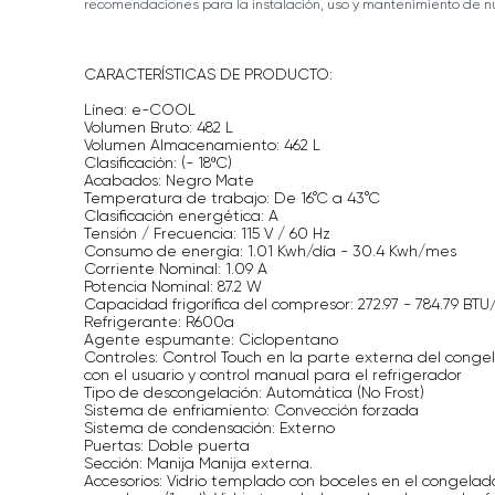
recomendaciones para la instalación, uso y mantenimiento de nu
CARACTERÍSTICAS DE PRODUCTO:
Línea: e-COOL
Volumen Bruto: 482 L
Volumen Almacenamiento: 462 L
Clasificación: (- 18ºC)
Acabados: Negro Mate
Temperatura de trabajo: De 16°C a 43°C
Clasificación energética: A
Tensión / Frecuencia: 115 V / 60 Hz
Consumo de energía: 1.01 Kwh/día - 30.4 Kwh/mes
Corriente Nominal: 1.09 A
Potencia Nominal: 87.2 W
Capacidad frigorífica del compresor: 272.97 - 784.79 BTU
Refrigerante: R600a
Agente espumante: Ciclopentano
Controles: Control Touch en la parte externa del congela
con el usuario y control manual para el refrigerador
Tipo de descongelación: Automática (No Frost)
Sistema de enfriamiento: Convección forzada
Sistema de condensación: Externo
Puertas: Doble puerta
Sección: Manija Manija externa.
Accesorios: Vidrio templado con boceles en el congelad