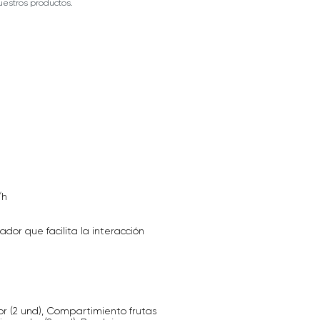
estros productos.
/h
dor que facilita la interacción
or (2 und), Compartimiento frutas