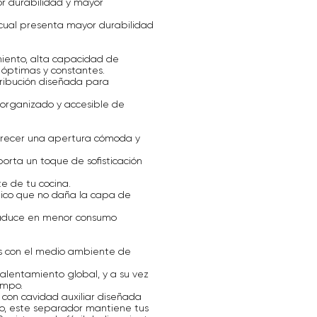
or durabilidad y mayor
cual presenta mayor durabilidad
miento, alta capacidad de
óptimas y constantes.
ribución diseñada para
organizado y accesible de
ofrecer una apertura cómoda y
orta un toque de sofisticación
e de tu cocina.
ógico que no daña la capa de
traduce en menor consumo
s con el medio ambiente de
calentamiento global, y a su vez
empo.
con cavidad auxiliar diseñada
o, este separador mantiene tus