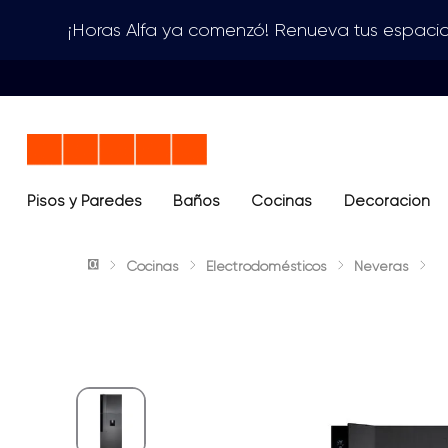
¡Horas Alfa ya comenzó! Renueva tus espacio
Pisos y Paredes
Baños
Términos más buscados
Cocinas
Decoración
1
.
lavamanos
Cocinas
Electrodomésticos
Neveras
2
.
sanitario
3
.
cerámica madera
4
.
ocean blue
5
.
closet