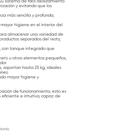
Su sistema de fácil deslizamiento
ización y evitando que los
a más sencilla y profunda,
mayor higiene en el interior del
 para almacenar una variedad de
productos separados del resto,
, con tanque integrado que
hets u otros elementos pequeños,
dor.
, soportan hasta 25 kg, ideales
ones.
zando mayor higiene y
ición de funcionamiento, esto es
 eficiente e intuitivo, capaz de
ducto,