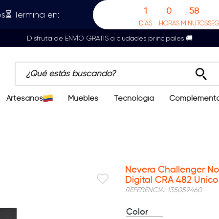
1
0
58
s⏳ Termina en:
DÍAS
HORAS
MINUTOS
SE
Disfruta de ENVÍO GRATIS a ciudades principales 🚚
¿Qué estás buscando?
Artesanos
Muebles
Tecnología
Complement
Nevera Challenger No F
Digital CRA 482 Unic
REFERENCIA
:
135059460
Color