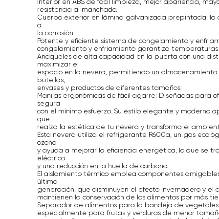
Interior en ABS de fácil limpieza, mejor apariencia, may
resistencia al manchado.
Cuerpo exterior en lámina galvanizada prepintada, la 
a
la corrosión.
Potente y eficiente sistema de congelamiento y enfria
congelamiento y enfriamiento garantiza temperaturas 
Anaqueles de alta capacidad en la puerta con una dist
maximizar el
espacio en la nevera, permitiendo un almacenamiento 
botellas,
envases y productos de diferentes tamaños.
Manijas ergonómicas de fácil agarre: Diseñadas para 
segura
con el mínimo esfuerzo. Su estilo elegante y moderno ap
que
realza la estética de tu nevera y transforma el ambient
Esta nevera utiliza el refrigerante R600a, un gas ecol
ozono
y ayuda a mejorar la eficiencia energética, lo que se 
eléctrico
y una reducción en la huella de carbono.
El aislamiento térmico emplea componentes amigable
última
generación, que disminuyen el efecto invernadero y el 
mantienen la conservación de los alimentos por más ti
Separador de alimentos para la bandeja de vegetales 
especialmente para frutas y verduras de menor tamañ