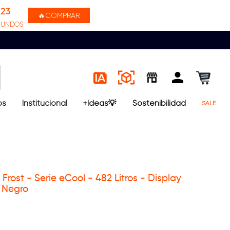
22
🔥COMPRAR
GUNDOS
os
Institucional
+Ideas💡
Sostenibilidad
SALE
rost - Serie eCool - 482 Litros - Display
o Negro