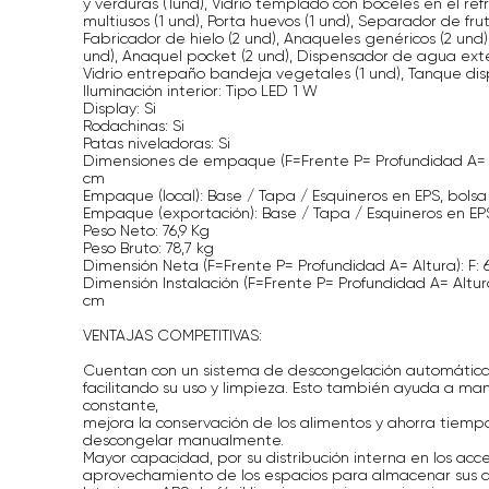
y verduras (1und), Vidrio templado con boceles en el ref
multiusos (1 und), Porta huevos (1 und), Separador de frut
Fabricador de hielo (2 und), Anaqueles genéricos (2 un
und), Anaquel pocket (2 und), Dispensador de agua exter
Vidrio entrepaño bandeja vegetales (1 und), Tanque dis
Iluminación interior: Tipo LED 1 W
Display: Si
Rodachinas: Si
Patas niveladoras: Si
Dimensiones de empaque (F=Frente P= Profundidad A= Altu
cm
Empaque (local): Base / Tapa / Esquineros en EPS, bols
Empaque (exportación): Base / Tapa / Esquineros en EP
Peso Neto: 76,9 Kg
Peso Bruto: 78,7 kg
Dimensión Neta (F=Frente P= Profundidad A= Altura): F: 6
Dimensión Instalación (F=Frente P= Profundidad A= Altura)
cm
VENTAJAS COMPETITIVAS:
Cuentan con un sistema de descongelación automática 
facilitando su uso y limpieza. Esto también ayuda a m
constante,
mejora la conservación de los alimentos y ahorra tiempo
descongelar manualmente.
Mayor capacidad, por su distribución interna en los acc
aprovechamiento de los espacios para almacenar sus a