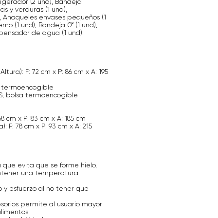
rigerador (2 und), Bandeja
as y verduras (1 und),
d), Anaqueles envases pequeños (1
no (1 und), Bandeja 0° (1 und),
pensador de agua (1 und).
ra): F: 72 cm x P: 86 cm x A: 195
a termoencogible
S, bolsa termoencogible
8 cm x P: 83 cm x A: 185 cm
: F: 78 cm x P: 93 cm x A: 215
que evita que se forme hielo,
antener una temperatura
 y esfuerzo al no tener que
esorios permite al usuario mayor
limentos.