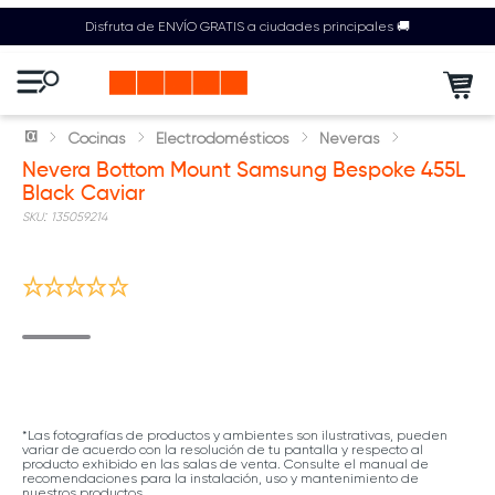
Disfruta de ENVÍO GRATIS a ciudades principales 🚚
Cocinas
Electrodomésticos
Neveras
Nevera Bottom Mount Samsung Bespoke 455L
Black Caviar
:
135059214
Nuevo
*Las fotografías de productos y ambientes son ilustrativas, pueden
variar de acuerdo con la resolución de tu pantalla y respecto al
producto exhibido en las salas de venta. Consulte el manual de
recomendaciones para la instalación, uso y mantenimiento de
nuestros productos.