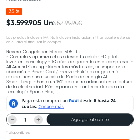
35 %
$
3
.
599
.
905
Un
$
5
.
499
.
900
Los precios incluyen IVA. No incluyen instalación, ni transporte este se
calculará al finalizar la compra.
Nevera Congelador Inferior, 505 Lts
- Controla y optimiza el uso desde tu celular. -Digital
Inverter Technology - 10 años de garantía en el compresor. -
All Around Cooling -Alimentos más frescos, sin importar la
ubicación. - Power Cool / Freeze -Enfría o congela más
rápido. Tiene una función de Modo de energía AI
SmartThings - hasta un 15% de ahorro adicional en la factura
de la electricidad. Más espacio en su interior debido a la
tecnología Space Max,
－
＋
Agregar al carrito
*
disponibles.