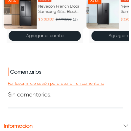
31%
30%
Nevecón French Door
Neve
Samsung 625L Black
Sams
Stainless Steel
Mate
Un
5.383.881
7.799.900
3.903
Agregar al carrito
Agregar al
Comentarios
Por favor, inicie sesión para escribir un comentario
Sin comentarios.
Información