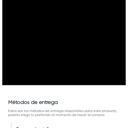
Métodos de entrega
Estos son los métodos de entrega disponibles para este producto,
podrás elegir tu preferido al momento de hacer la compra: