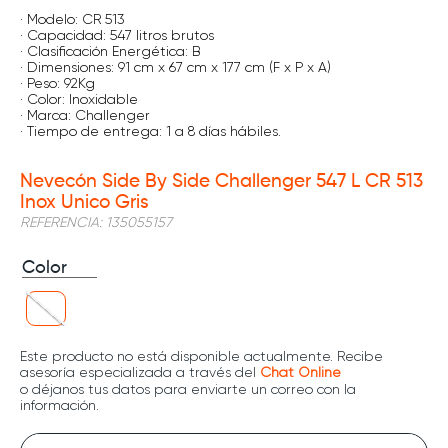
· Modelo: CR 513
· Capacidad: 547 litros brutos
· Clasificación Energética: B
· Dimensiones: 91 cm x 67 cm x 177 cm (F x P x A)
· Peso: 92Kg
· Color: Inoxidable
· Marca: Challenger
· Tiempo de entrega: 1 a 8 días hábiles.
Nevecón Side By Side Challenger 547 L CR 513
Inox Unico Gris
REFERENCIA
:
135055157
Color