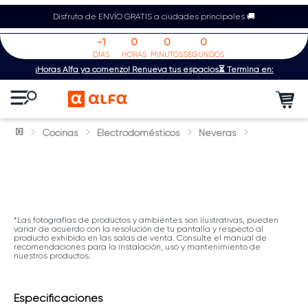
Disfruta de ENVÍO GRATIS a ciudades principales 🚚
-1
0
0
0
DÍAS
HORAS
MINUTOS
SEGUNDOS
¡Horas Alfa ya comenzó! Renueva tus espacios⏳ Termina en:
Cocinas
Electrodomésticos
Neveras
*Las fotografías de productos y ambientes son ilustrativas, pueden
variar de acuerdo con la resolución de tu pantalla y respecto al
producto exhibido en las salas de venta. Consulte el manual de
recomendaciones para la instalación, uso y mantenimiento de
nuestros productos.
Especificaciones