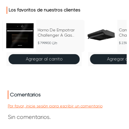
Los favoritos de nuestros clientes
Horno De Empotrar
Camp
o
Challenger A Gas
Chal
Vidrio Negro 60 Cm -
Velo
Un
799.900
239.
HG 2545 / Negro
Agregar al carrito
Agregar al
Comentarios
Por favor, inicie sesión para escribir un comentario
Sin comentarios.