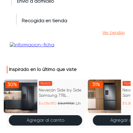
Envío a domicilio
Recogida en tienda
Ver tiendas
Inspirado en lo último que viste
Nuevo
Nuev
30%
31%
Nevecón Side by Side
Neve
Samsung 778L
Sams
9
SpaceMax Black Caviar
Stain
Un
6.056.870
8.699.900
5.383
Agregar al carrito
Agregar al